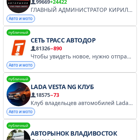
99669
+24422
ГЛАВНЫЙ АДМИНИСТРАТОР КИРИЛЛ МИХАЙЛОВ
Авто и мото
публичный
СЕТЬ ТРАСС АВТОДОР
81326
−890
Чтобы увидеть новое, нужно отправиться в путь по дорогам Автодор
Авто и мото
публичный
LADA VESTA NG КЛУБ
18575
−73
Клуб владельцев автомобилей Lada Vesta. Обсуждаем эксплуатацию, ремонт, тюнинг Лада Веста. Предложить пост @vestaclub_bot Реклама https://telega.in/c/lada_vesta_ng РКН https://gosuslugi.ru/snet/67ac1fdf75b36e054efcfd43
Авто и мото
публичный
АВТОРЫНОК ВЛАДИВОСТОК