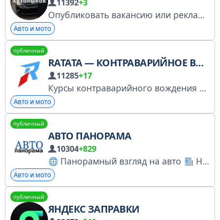
11392
+3
Опубликовать вакансию или рекламу: @global_managerEU (среднее время ответа 2 минуты)
Авто и мото
публичный
RATATA — КОНТРАВАРИЙНОЕ ВОЖДЕНИЕ И ДРИФТ
11285
+17
Курсы контраварийного вождения и дрифта Яркие эмоции и бесценные навыки в полной безопасности
Авто и мото
публичный
АВТО ПАНОРАМА
10304
+829
Панорамный взгляд на авто
Новости
Авто и мото
публичный
ЯНДЕКС ЗАПРАВКИ