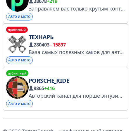
28678
+219
Заправляем вас только крутым контентом! Скачать приложение: clck.ru/3MsyqR Поддержка — @Yndx_Zapravki_Bot Правила чата: clck.ru/3SJFUG РКН № 7589038328
Авто и мото
приватный
ТЕХНАРЬ
280403
−15897
База самых полезных хаков для автомобилистов! По вопросам: @tgSmokke Все каналы: @tgSmokeMedia Ссылка: @tgTechnar Чат: https://t.me/+mhSIZ-NqLH04NjIy Менеджеры: @tgbester @SmokeManagers @Spiral_Miya
Авто и мото
публичный
PORSCHE_RIDE
9865
+416
Авторский канал для порше энтузиастов и неравнодушных к путешествиям на машинах. Porsche Ride - место встречи увлеченных людей и интересных автомобилей. Сотрудничество и вопросы: @arsengalstyan
Авто и мото