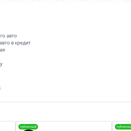
го авто
вто в кредит
тая
y
публичный
публичны