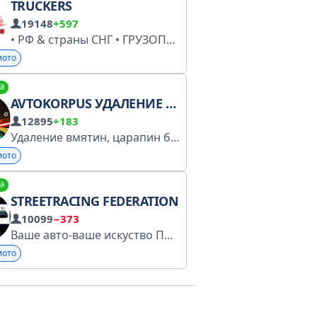
TRUCKERS
19148
+597
• РФ & страны СНГ • ГРУЗОПЕРЕВОЗКИ ПО РФ & СНГ , ГРУЗЫ , ТРАНСПОРТ. Ссылки на группу: https://t.me/dalnoboichat https://t.me/joinchat/Nl8bXEaJmX0x2yJPBEncTQ
мото
й
AVTOKORPUS УДАЛЕНИЕ ВМЯТИН ЦАРАПИН.
12895
+183
Удаление вмятин, царапин без покраски. Полировка - керамика Точечный подкрас сколов
мото
й
STREETRACING FEDERATION
10099
−373
000 довольных клиентов Оставить заявку: @vincarmanage
Ваше авто-ваше искуство По рекламе @aIekseevish (покупаю каналы)
мото