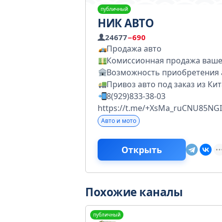
публичный
НИК АВТО
24677
−690
Продажа авто
Комиссионная продажа ваше
Возможность приобретения а
Привоз авто под заказ из Ки
8(929)833-38-03
https://t.me/+XsMa_ruCNU85NGI
Авто и мото
Открыть
Похожие каналы
публичный