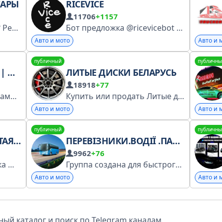
КАРЫ
RICEVICE
11706
+1157
Никола, что ты наделал ? Реклама : @Annnya_yudina Зарегистрирован в РКН: https://www.gosuslugi.ru/snet/679a4c59de33c35b5d1072c0
Бот предложка @ricevicebot Любители обсуждения надежности тридцатилетних консервных банок из под японского кумыса.
Авто и мото
Авто и 
публичный
публичны
КЛЫ
ЛИТЫЕ ДИСКИ БЕЛАРУСЬ
18918
+77
Все, что связано с моторами По вопросам рекламы: @Dashka_Fomina Регистрация в РКН: https://www.gosuslugi.ru/snet/67a9f74da9b5ed0d81ac4b25
Купить или продать Литые диски - каждый день новые объявления в Минске и по всей Беларуси. Реклама
Авто и мото
Авто и 
публичный
публичны
ОРЕИ
ПЕРЕВІЗНИКИ.ВОДІЇ .ПАСАЖИРИ.
9962
+76
ка
Доставка 5-45 дней
Кредит
Трейд Ин 🩶Более 2
Группа создана для быстрого поиска поездки по Украине и всей Европе,приглашаем всех перевозчиков для публикации объявлений https://t.me/perevozevropa
Авто и мото
Авто и 
ый каталог и поиск по Telegram каналам.