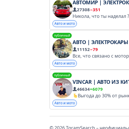
АВТОМИР | ЭЛЕКТРО
27308
−351
Авто и мото
публичный
АВТО | ЭЛЕКТРОКАРЫ | МОТОЦИ
11152
−79
Авто и мото
публичный
VINCAR | АВТО ИЗ КИТАЯ И К
46634
+6079
Выгода до 30% от рын
Авто и мото
© 2026 TgramSearch – неофициальн