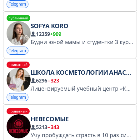
Telegram
публичный
SOFYA KORO
12359
+909
Будни юной мамы и студентки 3 курса медицинского
Telegram
приватный
ШКОЛА КОСМЕТОЛОГИИ АНАСТАСИИ СПИРИНОЙ
6296
−323
Лицензируемый учебный центр «Косметик». Основатель и главный наставник – врач дерматолог-косметолог Анастасия Спирина.
Telegram
приватный
НЕВЕСОМЫЕ
5213
−343
Учу пробуждать страсть в 10 раз сильнее Уникальные методики и пошаговые гайды соблазнения