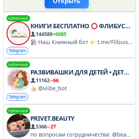
Открыть
публичный
КНИГИ БЕСПЛАТНО
ФЛИБУСТА АНГЛИЙСКИЙ
144588
+6085
Наш Книжный бот
t.me/Flibuistar_bot?start=1
Telegram
публичный
РАЗВИВАШКИ ДЛЯ ДЕТЕЙ • ДЕТСКИЕ РАЗВИВАШКИ
11162
−66
@viibe_bot
Telegram
публичный
PRIVET.BEAUTY
5366
−27
по вопросам сотрудничества: @beautytyt Найти меня в IG: https://instagram.com/privet.beauty Мои влоги на YouTube: https://clck.ru/36uGGb