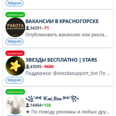
Telegram
публичный
ВАКАНСИИ В КРАСНОГОРСКЕ
34291
−71
Опубликовать вакансию или рекламу: @global_manager (Среднее время ответа 2 минуты)
Telegram
приватный
ЗВЕЗДЫ БЕСПЛАТНО | STARS
43595
−9680
Поддержка: @zvezdasupport_bot По рекламе: @TheStarsKing Менеджеры: @starsmanagers
Telegram
публичный
꧁༺ 𝒞.𝒶𝒾_𝑅𝑒𝓃 ༻꧂
14404
+158
★ По поводу рекламы и любых других вопросов пишите в лс либо анонку ★ Автор тгк: @mirikso Анонимные сообщения - http://t.me/anonaskbot?start=69w7t