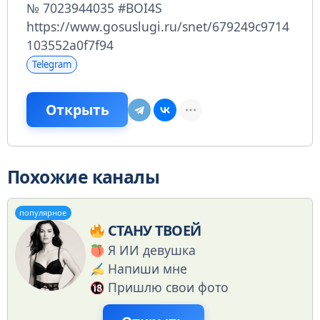
№ 7023944035 #BOI4S
https://www.gosuslugi.ru/snet/679249c9714
103552a0f7f94
Telegram
Открыть
Похожие каналы
популярное
СТАНУ ТВОЕЙ
Я ИИ девушка
Напиши мне
Пришлю свои фото