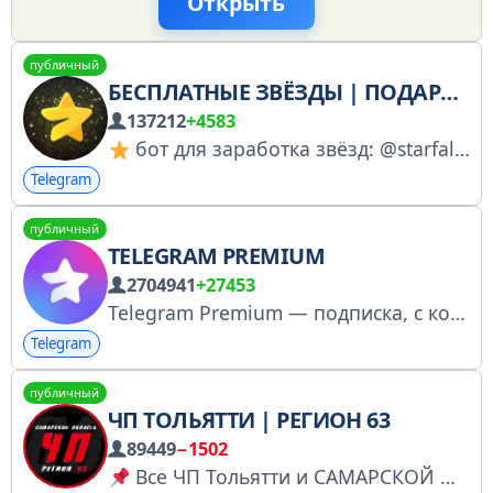
Открыть
публичный
БЕСПЛАТНЫЕ ЗВЁЗДЫ | ПОДАРКИ
137212
+4583
бот для заработка звёзд: @starfalll_tg_bot
Telegram
публичный
TELEGRAM PREMIUM
2704941
+27453
Telegram Premium — подписка, с которой Вы получаете доступ к десяткам эксклюзивных функций.
Telegram
публичный
ЧП ТОЛЬЯТТИ | РЕГИОН 63
89449
−1502
Все ЧП Тольятти и САМАРСКОЙ ОБЛАСТИ Главный Областной 63 Ссылка для друзей - https://t.me/+aPV-l5sfQ4A2ZTdi Предложить новость, реклама - @inconceivable87 № 5036264558