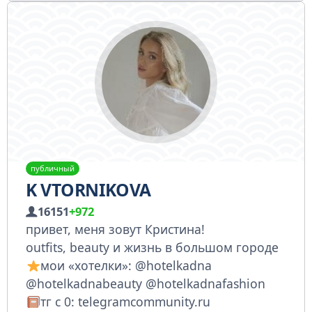
публичный
K VTORNIKOVA
16151
+972
привет, меня зовут Кристина!
outfits, beauty и жизнь в большом городе
мои «хотелки»: @hotelkadna
@hotelkadnabeauty @hotelkadnafashion
тг с 0: telegramcommunity.ru