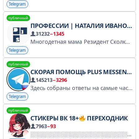
Telegram
публичный
ПРОФЕССИИ | НАТАЛИЯ ИВАНОВА
31232
−1345
Многодетная мама Резидент Сколково Создала международную школу deFIN Помогаю освоить онлайн-профессии и выйти на доход от 50 000₽ с нуля РКН: https://gosuslugi.ru/snet/67a4b5381b17b35b6c0e0413
Telegram
публичный
СКОРАЯ ПОМОЩЬ PLUS MESSENGER
145213
−3296
Здесь собраны ответы на самые часто задаваемые вопросы по Plus Messenger
Telegram
публичный
СТИКЕРЫ ВК 18+
ПЕРЕХОДНИК
7963
−93