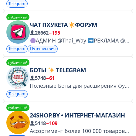
Telegram
публичный
ЧАТ ПХУКЕТА
ФОРУМ
26662
−195
АДМИН @Thai_Way
РЕКЛАМА @Thai_Way ЧАТ ОБЩЕНИЕ, ЗНАКОМСТВА, ОБМЕН ВАЛЮТЫ, АРЕНДА ЖИЛЬЯ, АРЕНДА АВТО-МОТО, ВИЗЫ, ЭКСКУРСИИ и др. СПАСИБО ВАМ
Telegram
Путешествия
публичный
БОТЫ
TELEGRAM
5748
−61
Полезные Боты для расширения функционала вашего мессенджера. Эксплуатируйте свой Telegram на 100 процентов!
Telegram
публичный
24SHOP.BY • ИНТЕРНЕТ-МАГАЗИН
5118
−109
Ассортимент более 100 000 товаров. • Доставка по РБ. • Низкие цены. Заказать здесь