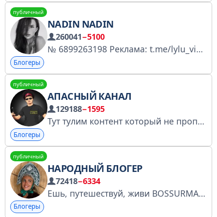
публичный
NADIN NADIN
260041
−5100
№ 6899263198 Реклама: t.me/lylu_vibes t.me/karina_mamareklam
Блогеры
публичный
АПАСНЫЙ КАНАЛ
129188
−1595
Тут тулим контент который не пропускает ютуб и инст
Блогеры
публичный
НАРОДНЫЙ БЛОГЕР
72418
−6334
Ешь, путешествуй, живи BOSSURMANKA - Иноземцева Маргарита Регистрация в перечне РКН: https://knd.gov.ru/license?id=6791f706714103552a0c9dd7&registryType=bloggersPermission Директор по рекламе @nikylkaa
Блогеры