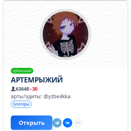
публичный
АРТЕМРЫЖИЙ
63648
−30
арты/эдиты: @yzbe4kka
Блогеры
Открыть