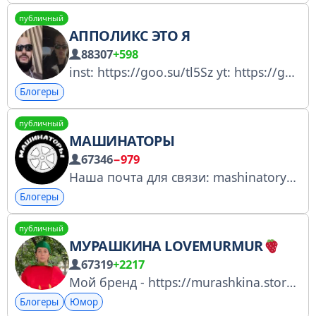
публичный
АППОЛИКС ЭТО Я
88307
+598
inst: https://goo.su/tl5Sz yt: https://goo.su/VcbJ чатик: https://t.me/trashblinn по поводу рекламы писать
Блогеры
публичный
МАШИНАТОРЫ
67346
−979
Наша почта для связи: mashinatory@ya.ru Регистрация канала: https://clck.ru/3Ftrrn
Блогеры
публичный
МУРАШКИНА LOVEMURMUR
67319
+2217
Мой бренд - https://murashkina.store № 4892173868 Сотрудничество: 89156486177 (Владислав)
Блогеры
Юмор