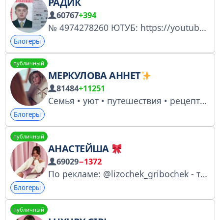
РАДИК
60767
+394
№ 4974278260 ЮТУБ: https://youtube.com/channel/UCOpcKGOflDK6E1DIelh2KoA БУСТИ: https://boosty.to/radnulka?share=io СОТРУДНИЧЕСТВО: https://t.me/Spbtusareklama
Блогеры
публичный
МЕРКУЛОВА АННЕТ
81484
+11251
Семья • уют • путешествия • рецепты • beauty Создаём квартиру мечты с кухней как из Pinterest
Блогеры
публичный
АНАСТЕЙША
69029
−1372
По рекламе: @lizochek_gribochek - тг, тт @anastasia_piar anastasiaaa@nextupmedia.ru •tg: @banktokrot_AD by @banktokrotAD •e-mail: banktokrotad@yandex.ru @mkkrwx https://knd.gov.ru/license?id=673c509a290fef0
Блогеры
публичный