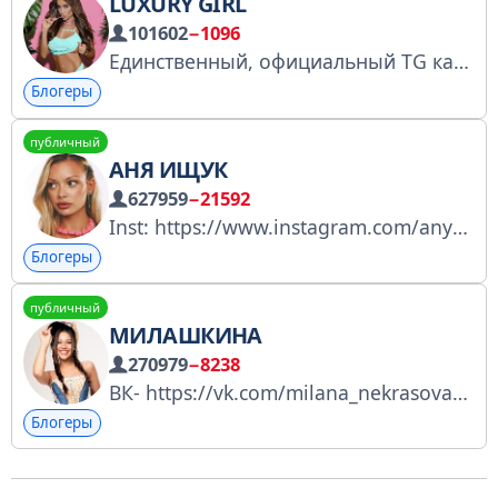
LUXURY GIRL
101602
−1096
Единственный, официальный TG канал Luxury Girl на русском. Менеджер ярких эмоций в компании PARI Реклама и сотрудничество: @milen_nash / pr@luxurygirl.com Паблик VK: vk.com/luxgrltwitch Регистрация: https://gosuslugi.ru/snet/67c04a4b2e5e716b179a2
Блогеры
публичный
АНЯ ИЩУК
627959
−21592
Inst: https://www.instagram.com/anyaischuk/ Tik-Tok: https://www.tiktok.com/@anyaischuk KISY
Блогеры
публичный
МИЛАШКИНА
270979
−8238
ВК- https://vk.com/milana_nekrasova2008 Likee- https://l.likee.video/p/hR6klR Реклама: @Maaryy_LL Бренды: milana_nekrasova@liveliness.agency зарегистрирована в РКН: https://clck.ru/3G9x3y
Блогеры