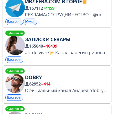
ИВЛЕЕВА.COM В ГОРЛЕ
157112
+4459
РЕКЛАМА/СОТРУДНИЧЕСТВО - @nnjd4ever Никита регистрация https://clck.ru/3FmhB2
Блогеры
Юмор
публичный
ЗАПИСКИ СЕВАРЫ
165840
−10439
art de vivre
Канал зарегистрирован на ГосУслугах https://knd.gov.ru/license?id=6734beb81222ae319ecd9445&registryType=bloggersPermission Pr&Commercial: @se_vara @Dyfynichka_theone1
Блогеры
публичный
DOBRY
62952
−414
Официальный канал Андрея “dobry” Дороничева Сайт и запись на личную встречу: www.doronichev.com
Блогеры
публичный