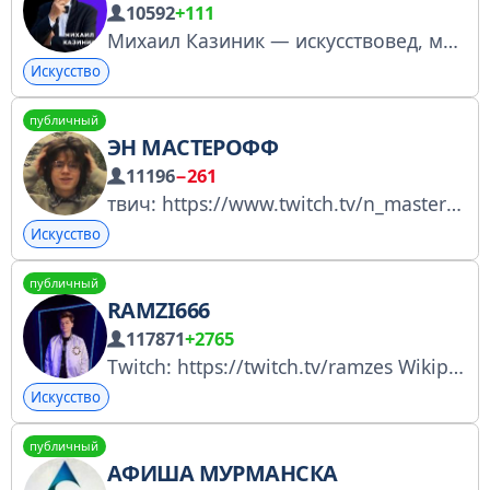
10592
+111
Михаил Казиник — искусствовед, музыкант, писатель, поэт, философ, режиссер, страстный просветитель и один из самых эрудированных людей нашего времени. Встреча с ним буквально переворачивает весь мир - и внутренний и внешний.
Искусство
публичный
ЭН МАСТЕРОФФ
11196
−261
твич: https://www.twitch.tv/n_masteroff бусти: https://boosty.to/n_masteroff
Искусство
публичный
RAMZI666
117871
+2765
Twitch: https://twitch.tv/ramzes Wikipedia - https://ru.wikipedia.org/wiki/RAMZES666 Business inquires - ramzes666reklama@mail.ru @kvadrat_cooperation https://steamcommunity.com/tradeoffer/new/?partner=132851371&token=sSaZmS7n
Искусство
публичный
АФИША МУРМАНСКА