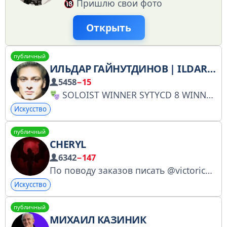
Пришлю свои фото
Открыть
публичный
ИЛЬДАР ГАЙНУТДИНОВ | ILDAR YOUNG
5458
−15
SOLOIST WINNER SYTYCD 8 WINNER DANCE REVOLUTION 2 WINNER WOD POLSKA TV SHOW TOP-4 ТАНЦЫ НА ТНТ Сотрудничество: what’s app 8 916 933 99 47 https://vk.com/ildaryoung https://www.instagram.com
Искусство
публичный
CHERYL
6342
−147
По поводу заказов писать @victorichna Бусти: https://boosty.to/cherylw/purchase/2368734?ssource=DIRECT&share=subscription_link
Искусство
публичный
МИХАИЛ КАЗИНИК