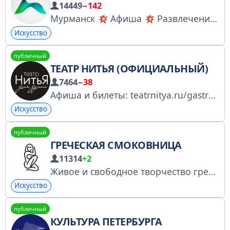
14449
−142
Мурманск
Афиша
Развлечения Мы собрали все мероприятия Мурманска в одном месте! Реклама: @murmansk51111 Купить рекламу через биржу: https://telega.in/c/murmansk_afisha РКН: № 4974022091
Искусство
публичный
ТЕАТР НИТЬЯ (ОФИЦИАЛЬНЫЙ)
7464
−38
Афиша и билеты: teatrnitya.ru/gastroli Уникальные предложения, промокоды и подарки: vk.cc/cW56eS Пообщаемся с вами: t.me/+79956611051
Искусство
публичный
ГРЕЧЕСКАЯ СМОКОВНИЦА
11314
+2
Живое и свободное творчество греков, проникнутое стремлением к прекрасному. Сотрудничество: @ssqwoz Купить рекламу через биржу: https://telega.in/c/TheGreekArt
Искусство
публичный
КУЛЬТУРА ПЕТЕРБУРГА