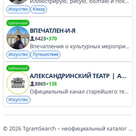
Иллюстрирую, рисую, болтаю и показываю Канал, чтобы я могла с вами общаться, показывать свои картинки и смешнючки Все-все мои ссылки тут: https://taplink.cc/kotyusha Для связи — @kotyush_a
Искусство
Юмор
публичный
ВПЕЧАТЛЕН-И-Я
6423
+370
Впечатления о культурных мероприятиях столицы и местах, в которые захочется вернуться, яркие эмоции от искусства и путешествий во всех его проявлениях! По пятницам - гастрономические впечатления по вопросам сотрудничества: @ankarataban
Искусство
Путешествия
публичный
АЛЕКСАНДРИНСКИЙ ТЕАТР ❘ АЛЕКСАНДРИНКА
8865
+138
Официальный канал старейшего театра в России — Александринского театра и его Новой сцены — современного и многофункционального пространства.
Искусство
© 2026 TgramSearch – неофициальный каталог и поиск по Telegram каналам.