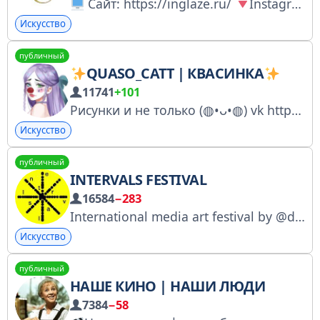
Сайт: https://inglaze.ru/
Instagram: https://clck.ru/3DYq2w
Искусство
публичный
QUASO_CATT | КВАСИНКА
11741
+101
Рисунки и не только (⁠◍⁠•⁠ᴗ⁠•⁠◍⁠) vk https://vk.com/quasarus_catt ссылочки и информация о заказах https://quasocatt.carrd.co/
Искусство
публичный
INTERVALS FESTIVAL
16584
−283
International media art festival by @dreamlaser INTERVALS 2027 → loading Based in Nizhny Novgorod, Russia Вопросы и сотрудничество: hello@intervalsfest.com https://intervalsfest.com/ Регистрация в перечне РКН: https://clck.ru/3LEbRk
Искусство
публичный
НАШЕ КИНО | НАШИ ЛЮДИ
7384
−58