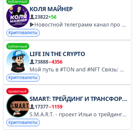
публичный
КОЛЯ МАЙНЕР
23822
+56
►Новостной телеграмм канал про майнинг и криптовалюты https://t.me/koliamainer ►Автор Youtube канала: https://www.youtube.com/@koliamainer ►Вопросы https://t.me/mainerkolia или mainerkolia001@gmail.com
Криптовалюты
публичный
LIFE IN THE CRYPTO
73888
−4356
Мой путь в #TON and #NFT Связь: @evilzeus
Криптовалюты
приватный
SMART: ТРЕЙДИНГ И ТРАНСФОРМАЦИЯ
17377
−1159
S.M.A.R.T. - проект Ильи о трейдинге и инвестициях (Форекс, Крипта, Золото, Индексы) Забирай два бесплатных урока прямо сейчас. Пиши в лс @ilya_ryh слово ИНТЕНСИВ Оферта и поставщик услуг: https://cheaters-club.ru/kripta/oferta
Криптовалюты