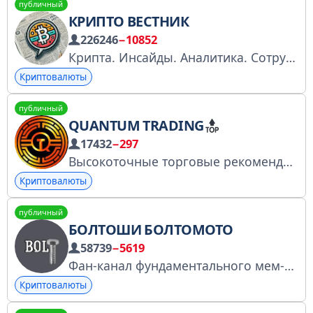
публичный
КРИПТО ВЕСТНИК
226246
−10852
Крипта. Инсайды. Аналитика. Сотрудничество — @TGowner999 Больше информации о нашей сети: https://t.me/TGownerTOP
Криптовалюты
публичный
QUANTUM TRADING
17432
−297
Высокоточные торговые рекомендации от команды профессиональных трейдеров, по криптовалютному рынку. Официальные партнеры биржи Bybit.
Криптовалюты
публичный
БОЛТОШИ БОЛТОМОТО
58739
−5619
Фан-канал фундаментального мем-жетона $BOLT в блокчейне TON. Чат: https://t.me/boltoshi/1379 +fire 6000000 bolt
Криптовалюты