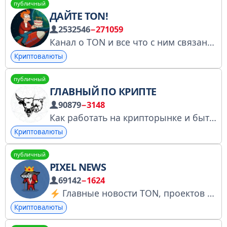
публичный
ДАЙТЕ TON!
2532546
−271059
Канал о TON и все что с ним связано: 1. Аналитика 2. Инсайды 3. Авторское мнение Ведро для спама: @ton_telegrambot Бот с курсами криптовалют: @TonometerBot Чат: @chaTON_ru
Криптовалюты
публичный
ГЛАВНЫЙ ПО КРИПТЕ
90879
−3148
Как работать на крипторынке и быть в плюсе? Как не терять деньги на стопах, на FOMO и на FUDe? Как понимать действия крупных игроков и торговать с ними? Анализ рынка и торговля в прямом эфире. Контакт: Виктор @ViktorsPC
Криптовалюты
публичный
PIXEL NEWS
69142
−1624
Главные новости TON, проектов и коллекций Pixel God. Chat(RU): @sharks_community
Криптовалюты