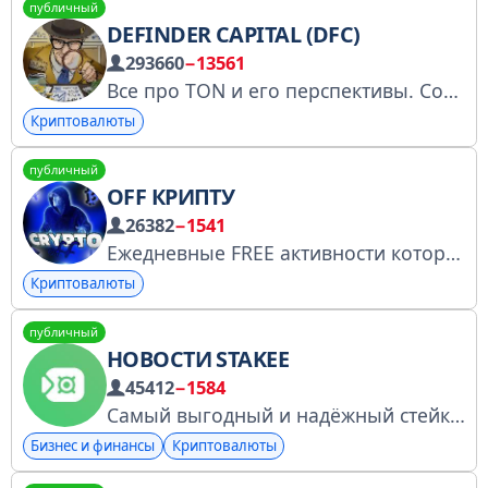
публичный
DEFINDER CAPITAL (DFC)
293660
−13561
Все про TON и его перспективы. Сотрудничество: @deftalk_bot @DeFinder_Capital_eng - ENG channel Ссылка для друзей: https://t.me/+55GH-xi3PCZhMzYy
Криптовалюты
публичный
OFF КРИПТУ
26382
−1541
Ежедневные FREE активности которые помогут тебе выбраться со дна. Чатик https://t.me/+sGIi2M1OajUxZjEy Реф чат t.me/cryptoreferalchatt Менеджер - @Andryshaa_13, @optar_cpa , @prodamrht244, @nftcriptahueta Админ- @crypthelper (по всем вопросам)
Криптовалюты
публичный
НОВОСТИ STAKEE
45412
−1584
Самый выгодный и надёжный стейкинг TON. stakee.org / stakee.ton @StakeeBot
Бизнес и финансы
Криптовалюты