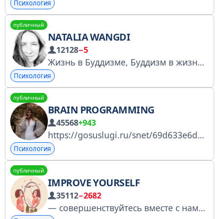
Психология
публичный
NATALIA WANGDI
12128
−5
Жизнь в Буддизме, Буддизм в жизни Единственная русская в Бутане Авторские туры в Гималаи Беседы на буддийские темы
Психология
публичный
BRAIN PROGRAMMING
45568
+943
https://gosuslugi.ru/snet/69d633e6deaf69dff59b1df7 #RNRJT
Психология
публичный
IMPROVE YOURSELF
35112
−2682
— совершенствуйтесь вместе с нами По рекламе: @kakxameleon2