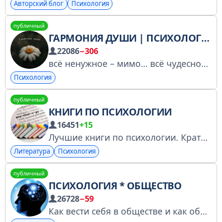
Авторский блог
Психология
публичный
ГАРМОНИЯ ДУШИ | ПСИХОЛОГИЯ, МЫСЛИ , МОТИВАЦИЯ
22086
−306
всё ненужное – мимо… всё чудесное – в душу...
Психология
публичный
КНИГИ ПО ПСИХОЛОГИИ
16451
+15
Лучшие книги по психологии. Краткое содержание. Цитаты И не только. по всем вопросам можно писать в «сообщения каналу»
Литература
Психология
публичный
ПСИХОЛОГИЯ * ОБЩЕСТВО
26728
−59
Как вести себя в обществе и как общество ведет себя Зарегистрирован в РКН: https://www.gosuslugi.ru/snet/67a5c0a001234b69883a9b6b По вопросам рекламы: @bLack2512