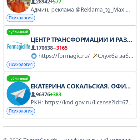
28942
+577
Админ, реклама @Reklama_tg_Max По Perfluence https://clck.ru/3Q8dqx Ркн https://clck.ru/3MPG3J Мама, которая успевает и путешествовать, и тренироваться Дети, дороги, спорт и забота о себе Мотивирую на активную жизнь без хаоса
Психология
публичный
ЦЕНТР ТРАНСФОРМАЦИИ И РАЗВИТИЯ ЛИЧНОСТИ АНАСТАСИИ АНИСИМОВОЙ
170638
−3165
https://formagic.ru/
Служба заботы: https://wa.clck.bar/79256193146 Регистрация в перечне РКН: https://knd.gov.ru/license?id=676938b340af125d6a6b244a&registryType=bloggersPermission
Психология
публичный
ЕКАТЕРИНА СОКАЛЬСКАЯ. ОФИЦИАЛЬНЫЙ КАНАЛ
96376
+383
РКН: https://knd.gov.ru/license?id=6785d23b8f8bd4206f719800&registryType=bloggersPermission
Психология