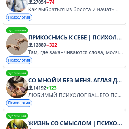
27054
−74
Как выбраться из болота и начать жить? Зарегистрирован в РКН: https://www.gosuslugi.ru/snet/67a9e16a70de7b4d761da50d По вопросам рекламы: @bLack2512
Психология
публичный
ПРИКОСНИСЬ К СЕБЕ | ПСИХОЛОГИЯ
12889
−322
Там, где заканчиваются слова, молчание прерывается языком прикосновений. По всем вопросам: @k0reean
Психология
публичный
СО МНОЙ И БЕЗ МЕНЯ. АГЛАЯ ДАТЕШИДЗЕ
14192
+123
ЛЮБИМЫЙ ПСИХОЛОГ ВАШЕГО ПСИХОЛОГА Регистрация в перечене РКН: https://www.gosuslugi.ru/snet/67a09cee42df79578a612ffe ВАЖНО! В сообществе работает спам-бот. Если вас блокируют - пишите в поддержку.
Психология
публичный
ЖИЗНЬ СО СМЫСЛОМ | ПСИХОЛОГИЯ