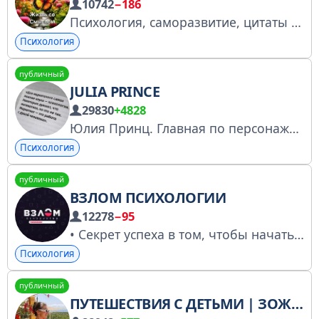
10742
−186
Психология, саморазвитие, цитаты и аффирмации! Ссылка для друзей: https://t.me/zhizn_so_smyslom Для рекламы писать: @BelkaFox @Ntkrv08 Менеджеры: https://t.me/managers_Matrix
Психология
публичный
JULIA PRINCE
29830
+4828
Юлия Принц. Главная по персонажам. Как стать интересным персонажем для своей аудитории. Запись на личную консультацию: @diana_princeagency По остальным вопросам: @princezabota Регистрация РКН: https://gosuslugi.ru/snet/69441c71bd959f6310560256
Психология
публичный
ВЗЛОМ ПСИХОЛОГИИ
12278
−95
• Секрет успеха в том, чтобы начать. Не получается это сделать? Наш канал поднимет тебя с дивана и подарит тебе силу и желание развиваться
Психология
публичный
ПУТЕШЕСТВИЯ С ДЕТЬМИ | ЗОЖ | СПОРТ