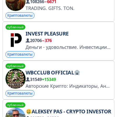
108266
−6671
TRADING. GIFTS. TON.
Криптовалюты
публичный
INVEST PLEASURE
20706
−376
Деньги - удовольствие. Инвестиции - деньги. Всё про фондовый рынок и инвестиции. Для друзей - https://t.me/+p53_z5MBcSAwYmRi По всем вопросам - @investpl Публикуемые прогнозы это мои личные мысли, а не рекомендации
Криптовалюты
публичный
WBCCLUB OFFICIAL
31549
+15349
Авторские Крипто: Индикаторы, Аналитика: @wbccpaybot Аналитика и мнения автора.
Криптовалюты
публичный
ALEKSEY PAS - CRYPTO INVESTOR