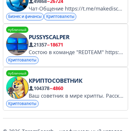
49868
−26724
Чат-Общение https://t.me/makediscover_chat
Бизнес и финансы
Криптовалюты
публичный
PUSSYSCALPER
21357
−18671
Состою в команде "REDTEAM" https://t.me/KingofTilt/3053 СКринер @zadr001 - модер. помощь Рефералам, юзерам софта, по набору в команду тоже к нему (от 500к
Криптовалюты
публичный
КРИПТОСОВЕТНИК
104378
−4860
Ваш советник в мире крипты. Рассказываем на пальцах как зарабатывать на инвестициях в крипту. Реклама - @nakadm
Криптовалюты