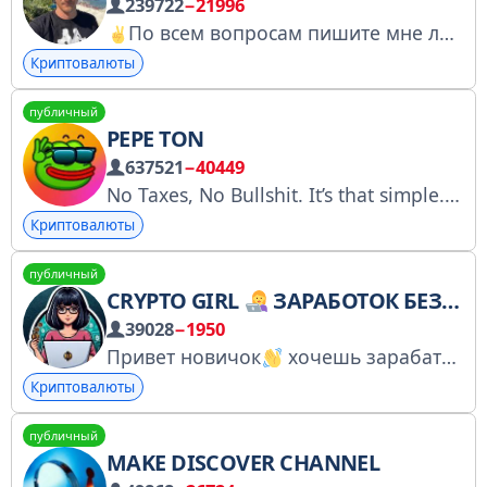
239722
−21996
По всем вопросам пишите мне лично - @lexakrm Instagram https://www.instagram.com/lexa_krm
Криптовалюты
публичный
PEPE TON
637521
−40449
No Taxes, No Bullshit. It’s that simple. LP tokens are burnt, and contract ownership is renounced. X: https://x.com/pepecoin_ton Farsi: https://t.me/pepetonchat_eng/26
Криптовалюты
публичный
CRYPTO GIRL
ЗАРАБОТОК БЕЗ ВЛОЖЕНИЙ
39028
−1950
Привет новичок
хочешь зарабатывать в интернете, но ничего не понимаешь? Тогда тебе сюда
Криптовалюты
публичный
MAKE DISCOVER CHANNEL