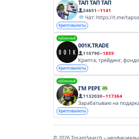
ТАП ТАП ТАП
24651
−1141
Чат: https://t.me/tapsolo
Криптовалюты
публичный
001K.TRADE
110790
−1859
Криптовалюты
публичный
I’M PEPE
1132030
−117364
Криптовалюты
© 2026 TgramSearch – неофициальн