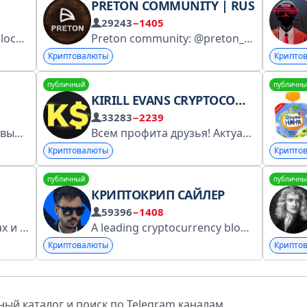
PRETON COMMUNITY | RUS
29243
−1405
chat
100$ на Bybit: https://partner.bybit.com/b/solotr
Preton community: @preton_eng Preton community: @preton_cis Chat: @chat_preton AirDrop bot: @preton_drop_bot https://twitter.com/preton_official
Криптовалюты
Крипто
публичный
публичны
KIRILL EVANS CRYPTOCOMMUNITY
33283
−2239
Крипта, трейдинг, фондовый рынок.
Сотрудничество: @crypto_a01k
Всем профита друзья! Актуальные новости из мира криптовалют и советы по торговле.
https://
Криптовалюты
Крипто
публичный
публичны
КРИПТОКРИП САЙЛЕР
59396
−1408
Зарабатываю на подарках и экосистеме TON. Рассказываю об этом своим подписчикам.
A leading cryptocurrency blogger from Russia. For partnership proposals Email: mrsailerblogger@gmail.com TG: @sailermedia_sales Мистер Сайлер Медиа- https://taplink.cc/mister_sailer
Криптовалюты
Крипто
ый каталог и поиск по Telegram каналам.