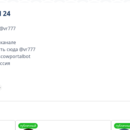
 24
@vr777
 канале
ать сюда @vr777
scowportalbot
ссия
публичный
публичны