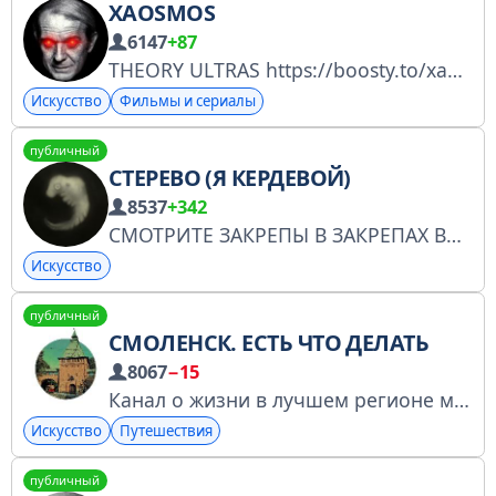
XAOSMOS
6147
+87
THEORY ULTRAS https://boosty.to/xaosmos https://t.me/tribute/app?startapp=dcAI
Искусство
Фильмы и сериалы
публичный
СТЕРЕВО (Я КЕРДЕВОЙ)
8537
+342
СМОТРИТЕ ЗАКРЕПЫ В ЗАКРЕПАХ ВСË ЕСТЬ!! активничаю в основном в своëм щитпосте никаких коммишек не беру, сотрудничество не нужно, мерча нет для донатиков вот мой сбер 4276510014170093
Искусство
публичный
СМОЛЕНСК. ЕСТЬ ЧТО ДЕЛАТЬ
8067
−15
Канал о жизни в лучшем регионе мира.
Искусство
Путешествия
публичный