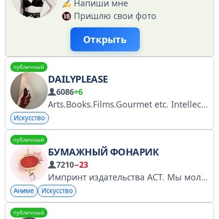
Напиши мне
Пришлю свои фото
Открыть
публичный
DAILYPLEASE
6086
+6
Arts.Books.Films.Gourmet etc. Intellectual shark, one-person salon. Talk to me @secretmarie
Искусство
публичный
БУМАЖНЫЙ ФОНАРИК
7210
−23
Импринт издательства АСТ. Мы молодая команда, которая давно увлекается различными игровыми, вебтун- и аниме-фэндомами. Наше дело — красивые иллюстрированные книги. ВК — https://vk.com/bumazhniyfonarik
Аниме
Искусство
публичный