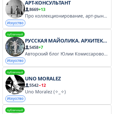
АРТ-КОНСУЛЬТАНТ
8669
+13
Про коллекционирование, арт-рынок Екатерина Карцева, к. культурологии, доцент РГГУ
Искусство
публичный
РУССКАЯ МАЙОЛИКА. АРХИТЕКТУРНАЯ КЕРАМИКА РУЧНОЙ РАБОТЫ.
5458
+7
Авторский блог Юлии Комиссаровой — создателя и художественного руководителя мастерской «Русская майолика». www.russian-mayolica.ru Мы работаем, чтобы ваши интерьеры наполнялись искусством и красотой... По всем вопросам пишите @Julia_Mayolica
Искусство
публичный
UNO MORALEZ
5542
−12
Uno Moralez (✧_✧)
Искусство
публичный