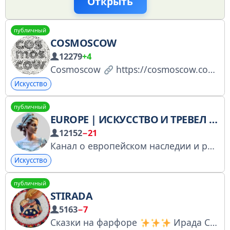
Открыть
публичный
COSMOSCOW
12279
+4
Cosmoscow
https://cosmoscow.com • Ярмарка • Фонд поддержки современного искусства • Клуб Коллекционеров • Онлайн-платформа TEO by Cosmoscow @teobycosmoscow1 • Ярмарка-сателлит blazar @blazarart Запись в РКН: https://shorturl.at/OQhsJ
Искусство
публичный
EUROPE | ИСКУССТВО И ТРЕВЕЛ | БЛОГ
12152
−21
Канал о европейском наследии и редких местах для путешествий. РКН: № 6677771356 По всем вопросам: @egorchik_tg Помощники: @work_unicorn Биржа: https://telega.in/c/ArtOfEurope РКН: https://goo.su/iVnCfWU
Искусство
публичный
STIRADA
5163
−7
Сказки на фарфоре
Ирада Столбова 89057516701 личка: @Stolbova_irada https://plvideo.ru/@Stirada В пинтерест: https://pin.it/2FMZMSq5O