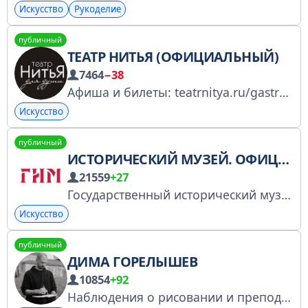
Искусство
Рукоделие
публичный
ТЕАТР НИТЬЯ (ОФИЦИАЛЬНЫЙ)
7464
−38
Афиша и билеты: teatrnitya.ru/gastroli Уникальные предложения, промокоды и подарки: vk.cc/cW56eS Пообщаемся с вами: t.me/+79956611051
Искусство
публичный
ИСТОРИЧЕСКИЙ МУЗЕЙ. ОФИЦИАЛЬНО
21559
+27
Государственный исторический музей. Москва, Красная площадь, д. 1 shm.ru ГИМ детям @kids_shm Филиал в Туле @gimtula Канал конференции @gim_andm Ленин @lenin_shm РКН: https://knd.gov.ru/license?id=674083db31a9292acd32304d&registryType=bloggersPermission
Искусство
публичный
ДИМА ГОРЕЛЫШЕВ
10854
+92
Наблюдения о рисовании и преподавании. Худрук Простой школы https://prostaya.ru Преподаватель Строгановки и Британки По любым вопросам пишите на go-gdmitry@yandex.ru