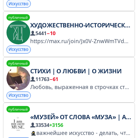
Искусство
публичный
ХУДОЖЕСТВЕННО-ИСТОРИЧЕСКИЙ ЦЕНТР «СИРИУС»
5441
−10
https://max.ru/join/Jx0V-ZnwWmTVdVw_qim4K0tdKEUytBEj1XciGEFawUs
Искусство
публичный
СТИХИ | О ЛЮБВИ | О ЖИЗНИ
11763
−61
Любовь, выраженная в строчках стихов По вопросам рекламы: @Dashka_Fomina Зарегистрирован в РКН: https://www.gosuslugi.ru/snet/6790d36a19290c0f9357d631
Искусство
публичный
«МУЗЕЙ» ОТ СЛОВА «МУЗА» | ALYA LIBLOEN
33534
+3156
важнейшее искусство - делать, что нравится подкаст «Пока не поздно» слушать: https://untillitstoolate.mave.digital/ закрытые выпуски: https://paywall.pw/83oe2mgmpjxe сотрудничество: Анастасия @ciivatateo. сразу с коммерческим предложением