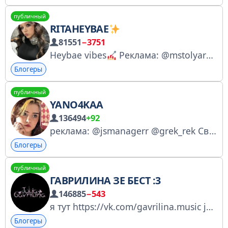
публичный
RITAHEYBAE
81551
−3751
Heybae vibes
Реклама: @mstolyarov / maxim@namnecash.ru Проголосовать за канал: https://t.me/Ritaheybaeme?boost https://gosuslugi.ru/snet/6798a9fd1f241a006d38d77e
Блогеры
публичный
YANO4KAA
136494
+92
реклама: @jsmanagerr @grek_rek Связь со мной: @Yano4kr
Блогеры
публичный
ГАВРИЛИНА ЗЕ БЕСТ :3
146885
−543
я тут https://vk.com/gavrilina.music julia.gavrilina@liveliness.agency https://gosuslugi.ru/snet/67a4cb78a16f1b5542983617
Блогеры