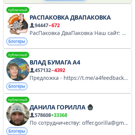
публичный
РАСПАКОВКА ДВАПАКОВКА
94447
−672
РасПаковка ДваПаковка Наш сайт: https://razpakovka.ru/ Ютуб - https://www.youtube.com/channel/UCZOINootuIq8tmgEY5Znj0g/videos ВК - https://vk.cc/4BqC3B По вопросам сотрудничества/коллабораций/рекламы: @DmitryUnboxing
Блогеры
публичный
ВЛАД БУМАГА A4
457132
−4392
Предложка - https://t.me/a4feedback_bot
Блогеры
публичный
ДАНИЛА ГОРИЛЛА
578608
+33368
По сотрудничеству: offer.gorilla@gmail.com Лайв/спорт ТГ: https://t.me/gorilla_armor YouTube: youtube.com/@Danila.Gorilla Twitch: Twitch.tv/danila_gorilla Регистрация в перечне РКН: https://knd.gov.ru/license?id=677637858e552d6b545c5828&registryType=
Блогеры