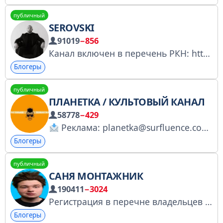
публичный
SEROVSKI
91019
−856
Канал включен в перечень РКН: https://gosuslugi.ru/snet/67a042a2de97c91600d3b63c Тут просто я и мои интересы
Блогеры
публичный
ПЛАНЕТКА / КУЛЬТОВЫЙ КАНАЛ
58778
−429
Реклама: planetka@surfluence.com или @lina_surf https://knd.gov.ru/license?id=6741b3a8c577eb7c5215e6d0&registryType=bloggersPermission
Блогеры
публичный
САНЯ МОНТАЖНИК
190411
−3024
Регистрация в перечне владельцев страниц в соцсетях: https://gosuslugi.ru/snet/67f64b566eb0a02b10785d99 Реклама - @manager_sm_reklama, @chees_ads
Блогеры