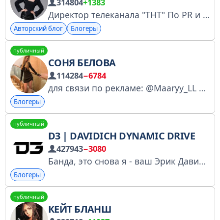
314804
+1383
Директор телеканала "ТНТ" По PR и по вопросам рекламы - @Oleg_Knyazev_TK, Выступления - @EmpireOfMusic_Tabriz Канал сотрудничает с сервисом @Tgpodbor_official Регистрация в РКН: clck.ru/3HNq4o
Авторский блог
Блогеры
публичный
СОНЯ БЕЛОВА
114284
−6784
для связи по рекламе: @Maaryy_LL зарегистрирована в РКН
Блогеры
публичный
D3 | DAVIDICH DYNAMIC DRIVE
427943
−3080
Банда, это снова я - ваш Эрик Давидыч и это мой новый проект D3|Davidich Dynamic Drive! D3 в MAX: https://max.ru/d3 РКН: https://gosuslugi.ru/snet/67a30ae0dc130259d59d9219 Сотрудничество: Davidich.life@gmail.com Реклама: @press_davidich
Блогеры
публичный
КЕЙТ БЛАНШ