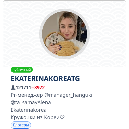
публичный
EKATERINAKOREATG
121711
−3972
Pr-менеджер @manager_hanguki
@ta_samayAlena
Ekaterinakorea
Кружочки из Кореи♡
Блогеры