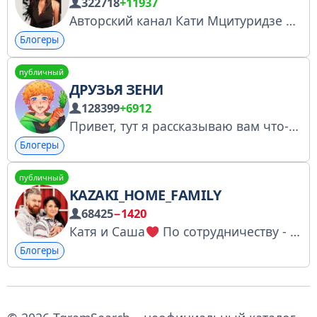
322718
+11937
Авторский канал Кати Мцитуридзе Реклама @katya_mtsituridze Реклама и ведение мероприятий Елена Шуваева @helen_shu +79857761898 Регистрация канала РКН https://knd.gov.ru/license?id=6787b2c996de59064ddb6b37&registryType=bloggersPermission
Блогеры
публичный
ДРУЗЬЯ ЗЕНИ
128399
+6912
Привет, тут я рассказываю вам что-то интересное и делюсь новостями... -Предложка: @PredlozkaZENYbot -Мой магазин игр: https://zeny-shop.com/ -По рекламе и сотрудничеству можно писать на почту а так же @Den_po4emy_net, @oldpurple
Блогеры
публичный
KAZAKI_HOME_FAMILY
68425
−1420
Катя и Саша
По сотрудничеству - https://t.me/Polli8929 Канал включен в реестр РКН https://gosuslugi.ru/snet/67a06c6dff34a8062d0f9f49
Блогеры