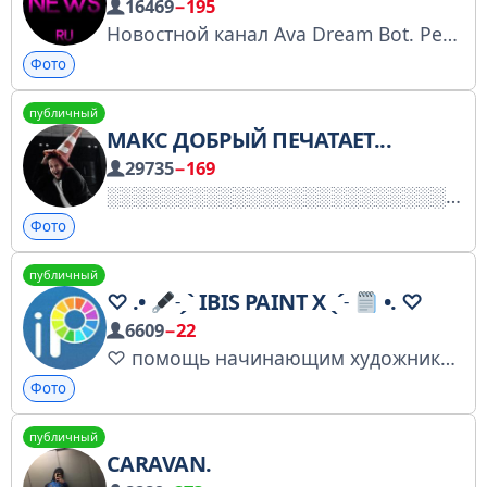
16469
−195
Новостной канал Ava Dream Bot. Реалистичные AI (ИИ) фото и аватарки для соцсетей по 1 фото. Все вопросы и Помощь | @ava_dream_support Реферальная программа: https://teletype.in/@ava_dream/refferal_program_conditions
Фото
публичный
МАКС ДОБРЫЙ ПЕЧАТАЕТ...
29735
−169
Фото
публичный
♡ .•
˗ˏˋ IBIS PAINT X ˎˊ˗
•. ♡
6609
−22
♡ помощь начинающим художникам ☆ ♡ присоединяйся ,у нас уютно ☆ ˗ˏˋ
Фото
публичный
CARAVAN.