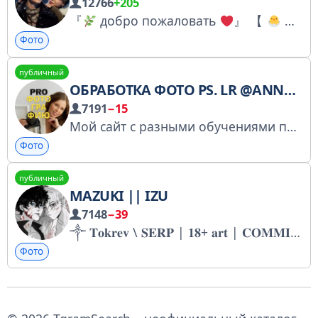
12766
+205
『
добро пожаловать
』 【
𝙿𝚊𝚛𝚔 𝙹𝚒𝚖𝚒𝚗 ♥︎ 𝙼𝚒𝚗 𝚈𝚘𝚘𝚗𝚐𝚒
Фото
публичный
ОБРАБОТКА ФОТО PS. LR @ANNAROGOVA_PHOTO
7191
−15
Мой сайт с разными обучениями по обработке,которая будет продавать за вас легко и дорого
Фото
публичный
MAZUKI || IZU
7148
−39
༒ 𝐓𝐨𝐤𝐫𝐞𝐯 \ 𝐒𝐄𝐑𝐏 | 𝟏𝟖+ 𝐚𝐫𝐭 | 𝐂𝐎𝐌𝐌𝐈𝐒𝐒𝐈𝐎𝐍 𝐎𝐏𝐄𝐍. Поддержка донатом
Фото