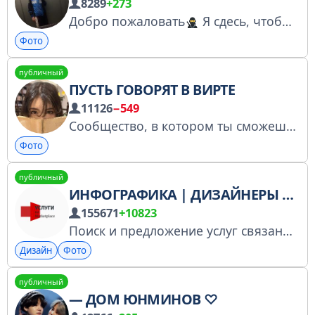
8289
+273
Добро пожаловать
Я сдесь, чтобы показать тебе чувство вкуса. Связь - @vi_ta_ly05
Фото
публичный
ПУСТЬ ГОВОРЯТ В ВИРТЕ
11126
−549
Сообщество, в котором ты сможешь без зазрения совести наговорить про другого гадости или выдать тайны. И никто не узнает, что это ты. http://t.me/anonimnyye_voprosy_bot?start=d5zs2 Прайс: @price_splet
Фото
публичный
ИНФОГРАФИКА | ДИЗАЙНЕРЫ | ФОТОГРАФЫ
155671
+10823
Поиск и предложение услуг связаны с marketplace Доступ в чате платный! Тарифы размещения в чате находятся в боте https://t.me/fotomarketbot Правила чата https://t.me/onemarketservices/6632 Администратор @tamerlan_elladov
Дизайн
Фото
публичный
— ДОМ ЮНМИНОВ ♡