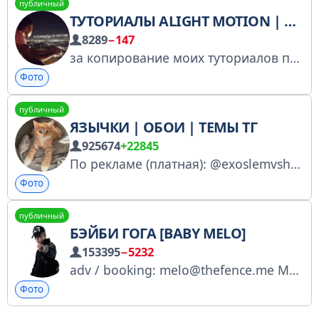
публичный
ТУТОРИАЛЫ ALIGHT MOTION | NODE VIDEO
8289
−147
за копирование моих туториалов публичное унижение
Фото
публичный
ЯЗЫЧКИ | ОБОИ | ТЕМЫ ТГ
925674
+22845
По рекламе (платная): @exoslemvshkole1 Наш бот - @topshagi1_bot
Фото
публичный
БЭЙБИ ГОГА [BABY MELO]
153395
−5232
adv / booking: melo@thefence.me MELO IS MELO - OUT NOW!!! https://www.twitch.tv/babymelo_22
Фото