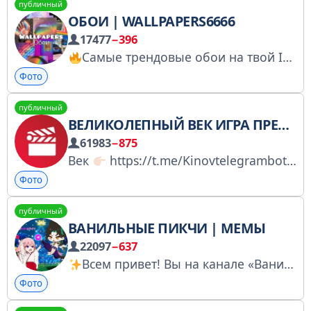
публичный
ОБОИ | WALLPAPERS6666
17477
−396
Самые трендовые обои на твой IPhone & Android
Фото
публичный
ВЕЛИКОЛЕПНЫЙ ВЕК ИГРА ПРЕСТОЛОВ
61983
−875
Век
https://t.me/Kinovtelegrambot?start=poisks Игра
Фото
публичный
ВАНИЛЬНЫЕ ПИКЧИ | МЕМЫ
22097
−637
Всем привет! Вы на канале «Ванильные Пикчи».
Фото