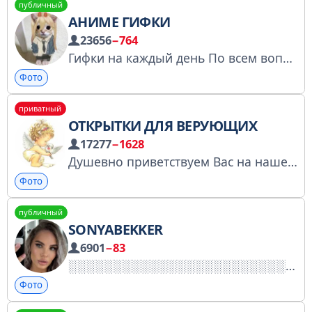
публичный
АНИМЕ ГИФКИ
23656
−764
Гифки на каждый день По всем вопросам @huaytivasya
Фото
приватный
ОТКРЫТКИ ДЛЯ ВЕРУЮЩИХ
17277
−1628
Душевно приветствуем Вас на нашем канале. Братья и Сестры, поделитесь ссылкой на наш канал
Фото
публичный
SONYABEKKER
6901
−83
Фото