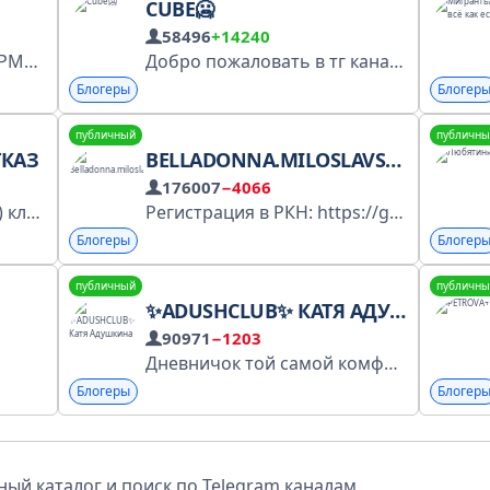
CUBE🥶
58496
+14240
Официальный канал МАРМАЖА! Тут у нас всякое) По вопросам рекламы: @Neznanov_Igor Сотрудничество в тг: @oldpurple Включен РКН в перечень персональных страниц: https://knd.gov.ru/license?id=676c59354e740947bebafaff&registryType=bloggersPermission
Добро пожаловать в тг канал Куба По вопросам и сотрудничеству писать сюда - @Cu6ickk_manager Бот с гемами - @CubeGemsBot Мой днс и впн - https://t.me/cubeDNSbot
Блогеры
Блогер
публичный
публичны
ТКАЗ
BELLADONNA.MILOSLAVSKSYAA
176007
−4066
Karina Smolova (Istomina) клиника психиатрии и центр поведенческой терапии: https://handlingbetter.ru karina.istomina94@gmail.com Регистрация в реестре РКН https://rknn.link/es
Регистрация в РКН: https://gosuslugi.ru/snet/686f48bc565dbc62470be978 Реклама: @nininicelodeon https://vk.com/belladonna.miloslavskayaa
Блогеры
Блогер
публичный
публичны
✨ADUSHCLUB✨ КАТЯ АДУШКИНА
90971
−1203
Дневничок той самой комфортной подружки🍵🤍 Тут про гармонию с собой, wellness, дисциплину и музыку! Сотрудничество: Adushkina@didenok.com А+ Включен в перечень персональных страниц: https://rknn.link/dZ
Блогеры
Блогер
ый каталог и поиск по Telegram каналам.