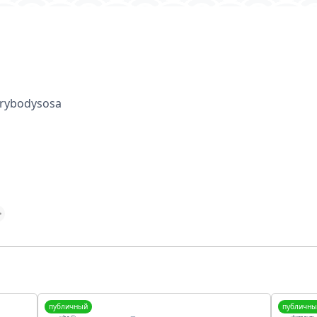
verybodysosa
публичный
публичны