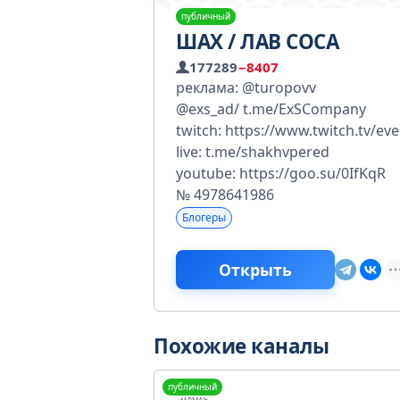
публичный
ШАХ / ЛАВ СОСА
177289
−8407
реклама: @turopovv
@exs_ad/ t.me/ExSCompany
twitch: https://www.twitch.tv/e
live: t.me/shakhvpered
youtube: https://goo.su/0IfKqR
№ 4978641986
Блогеры
Открыть
Похожие каналы
публичный