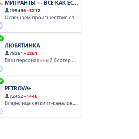
МИГРАНТЫ — ВСЁ КАК ЕСТЬ
199496
−3212
Освещаем происшествия связанные с мигрантами в России. Прислать свою новость, контент, разбан : @predlog_migr_bot По рекламе: @MC7776
ы
й
ЛЮБЯТИНКА
78261
−2261
Ваш персональный блогер Реклама: тг @d_golitsyna Регистрация в перечне РКН https://gosuslugi.ru/snet/67a46ae7d6fa92100ed4b866
ы
й
PETROVA+
72452
−1446
Владелица сетки тг-каналов. Запрещена в некоторых странах. Реклама: @Bobby_365 Реклама: @kentdenash Реклама: @ppudgee Реклама: @ucants1opme Милана: @milanapetrovayas
ы