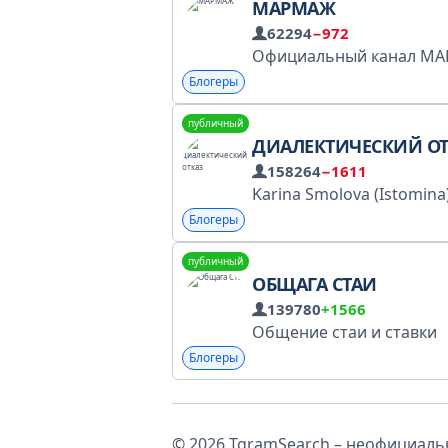
МАРМАЖ
62294
−972
Блогеры
публичный
ДИАЛЕКТИЧЕСКИЙ О
158264
−1611
Блогеры
публичный
ОБЩАГА СТАИ
139780
+1566
Общение стаи и ставки
Блогеры
© 2026 TgramSearch – неофициальн