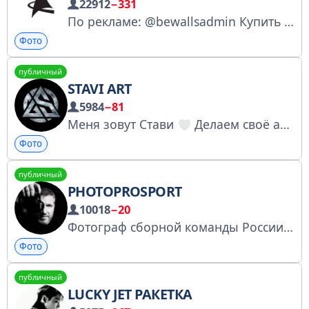
22912
−331
По рекламе: @bewallsadmin Купить рекламу: https://telega.in/c/bewalls0 Реестр РКН: https://clck.ru/3LnQGE
Фото
публичный
STAVI ART
5984
−81
Меня зовут Стави
Делаем своё аниме #АнимаЛегендаоГерое
Фото
публичный
PHOTOPROSPORT
10018
−20
Фотограф сборной команды России по Художественной Гимнастике Олег Наумов https://vk.ru/naumovoleg https://max.ru/photoprosport https://m.dzen.ru/id/623a05b3d5e17005a283001e
Фото
публичный
LUCKY JET РАКЕТКА