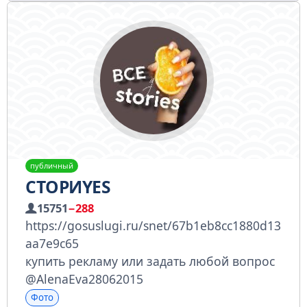
публичный
СТОРИYES
15751
−288
https://gosuslugi.ru/snet/67b1eb8cc1880d13
aa7e9c65
купить рекламу или задать любой вопрос
@AlenaEva28062015
Фото