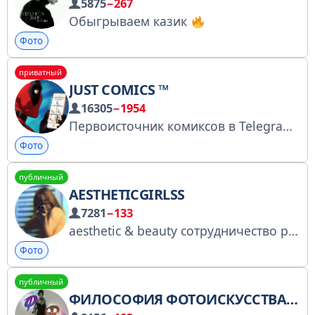
5875
−267
Обыгрываем казик
Фото
приватный
JUST COMICS ™
16305
−1954
Первоисточник комиксов в Telegram Все вопросы: @Prenjoy
Фото
публичный
AESTHETICGIRLSS
7281
−133
aesthetic & beauty сотрудничество реклама : https://t.me/aleksashaa1 беседа для общения
Фото
публичный
ФИЛОСОФИЯ ФОТОИСКУССТВА