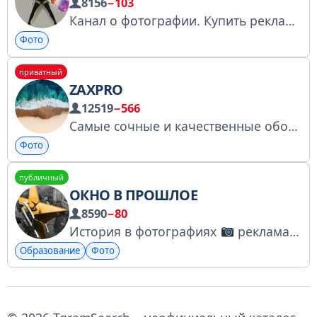
8156
−103
Канал о фотографии. Купить рекламу: (и оставьте отзыв) https://telega.in/c/philosophy_of_photography По peкламе: @Diggsale Для связи и предложений @LisevichSergei ry-9654720114139251108
Фото
приватный
ZAXPRO
12519
−566
Самые сочные и качественные обои с высоким разрешением для твоего смартфона! Подписывайся! Насчет рекламы сюда
Фото
публичный
ОКНО В ПРОШЛОЕ
8590
−80
История в фотографиях
реклама: @sylvestrTG Купить рекламу: https://telega.in/c/oknovproshloe
Образование
Фото