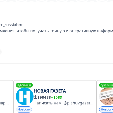
r_russiabot
омления, чтобы получать точную и оперативную инфор
публичный
публичны
НОВАЯ ГАЗЕТА
198488
+1589
зок для читачів:
Написать нам: @pishuvgazetu_bot Номер заявления РКН: 5345728102
Новости
Новост