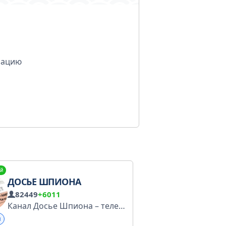
мацию
й
ДОСЬЕ ШПИОНА
82449
+6011
Канал Досье Шпиона – телеграм-канал сотрудника одной из специальных служб. Я среди вас и много про вас знаю.
и