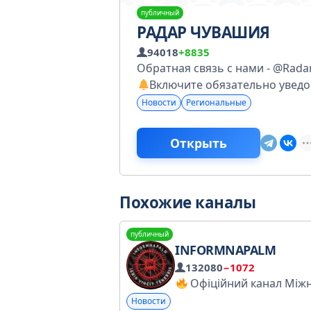
публичный
РАДАР ЧУВАШИЯ
94018
+8835
Обратная связь с нами - @Radar
Включите обязательно увед
Новости
Региональные
Открыть
Похожие каналы
публичный
INFORMNAPALM
132080
−1072
Офіційний канал Міжнародної розвідувальної спільноти InformNapalm. Соцмережі&Підтримка: https://linktr.ee/informnapalm Зв'я
Новости