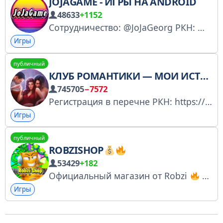
JOJAGAME - ИГРЫ НА ANDROID
48633
+1152
Сотрудничество: @JoJaGeorg РКН: № 079771 Добро пожаловать на канал JoJaGame, в котором мы постим бесплатные игры для Android-сматрфонов, взятые из открытых источников!
Игры
публичный
КЛУБ РОМАНТИКИ — МОИ ИСТОРИИ
745705
−7572
Регистрация в перечне РКН: https://gosuslugi.ru/snet/67976235b0db9a5cd340d4ad
Игры
публичный
ROBZISHOP
53429
+182
Официальный магазин от Robzi
Гемы для Brawl Stars! Робуксы для Roblox и многое другое Сервис Робзи - самый быстрый, надежный, качественный и выгоный!
Игры