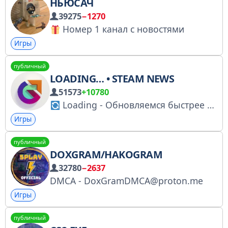
НЬЮСАЧ
39275
−1270
Номер 1 канал с новостями
Игры
публичный
LOADING… • STEAM NEWS
51573
+10780
Loading - Обновляемся быстрее патчей
Игры
публичный
DOXGRAM/HAKOGRAM
32780
−2637
DMCA - DoxGramDMCA@proton.me
Игры
публичный