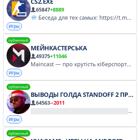
CS2.EXE
65847
+8889
Беседа для тех самых: https://t.me/cs2exe_chat
Игры
публичный
МЕЙНКАСТЕРСЬКА
49375
+11046
Maincast — про крутість кіберспорту, яка виходить за рамки звичайних трансляцій. Офіційний бродкастер турнірів з таких популярних дисциплін, як Dota 2, CS2, Valorant та інших. — #Розклад - головні події тижня, які не можна пропустити
Игры
публичный
ВЫВОДЫ ГОЛДА STANDOFF 2 ПРОМОКОДЫ
64563
−2011
Игры
публичный