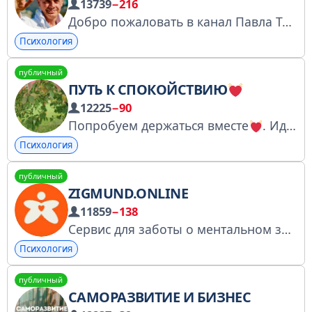
13739
−216
Добро пожаловать в канал Павла Таубкина (Нарасимха) - в пространство осознанности и тотального избавления от всех видов страданий
Психология
публичный
ПУТЬ К СПОКОЙСТВИЮ
12225
−90
Попробуем держаться вместе
. Идя к успокоению и саморесурсированию.) я - задам вектор.
Психология
публичный
ZIGMUND.ONLINE
11859
−138
Сервис для заботы о ментальном здоровье. Помогаем быть счастливее в неидеальном мире
Психология
публичный
САМОРАЗВИТИЕ И БИЗНЕС