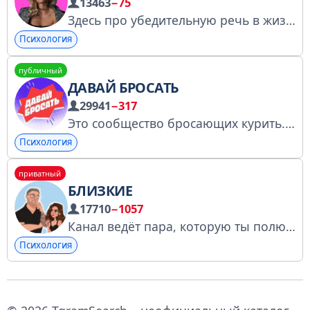
13463
−75
Здесь про убедительную речь в жизни, в бизнесе, в кадре. Государственная лицензия
Психология
публичный
ДАВАЙ БРОСАТЬ
29941
−317
Это сообщество бросающих курить. Здесь ты найдёшь мотивацию и поддержку.
Психология
приватный
БЛИЗКИЕ
17710
−1057
Канал ведёт пара, которую ты полюбишь
Психология