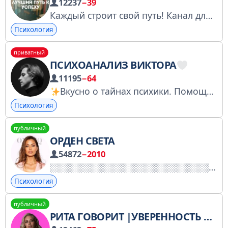
12237
−39
Каждый строит свой путь! Канал для вдохновения и мотивации. Лучшие мотивационные посты, бизнес и психологические тесты. @nekitbos
Психология
приватный
ПСИХОАНАЛИЗ ВИКТОРА
11195
−64
Вкусно о тайнах психики. Помощь, обучение, практики, прямые трансляции. Чат общения: https://t.me/+9LT3C4lpj65iNDAy
Психология
публичный
ОРДЕН СВЕТА
54872
−2010
Психология
публичный
РИТА ГОВОРИТ |УВЕРЕННОСТЬ И ЛИДЕРСТВО ЧЕРЕЗ РЕЧЬ