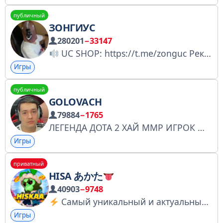
публичный
ЗОНГИУС
280201
−33147
UC SHOP: https://t.me/zonguc Реклама - @ZONGPUBGM
Игры
публичный
GOLOVACH
79884
−1765
ЛЕГЕНДА ДОТА 2 ХАЙ ММР ИГРОК № 1 Регистрация РКН № 5330068622 Реклама и сотрудничество: an@teamspirit.gg
Игры
приватный
HISA あかた
40903
−9748
Самый уникальный и актуальный контент по Brawl Stars только здесь! https://t.me/+2IbZk9sc2ENkZTUy Для друга @stepnricci
Игры