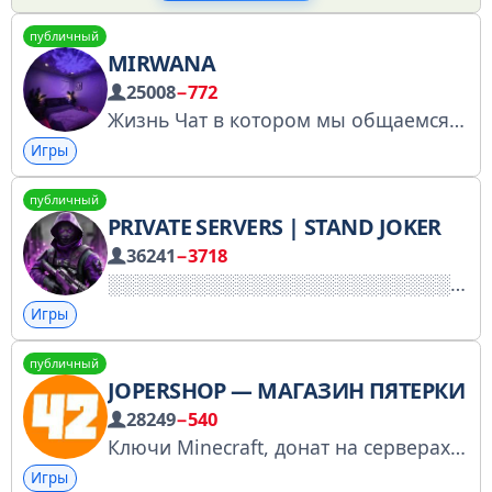
публичный
MIRWANA
25008
−772
Жизнь Чат в котором мы общаемся
h
Игры
публичный
PRIVATE SERVERS | STAND JOKER
36241
−3718
Игры
публичный
JOPERSHOP — МАГАЗИН ПЯТЕРКИ
28249
−540
Ключи Minecraft, донат на серверах, подписки Discord, лицензии игр, программ и еще 35+ позиций.
Игры