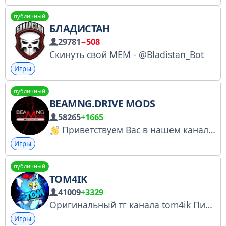
публичный
БЛАДИСТАН
29781
−508
Скинуть свой МЕМ - @Bladistan_Bot
Игры
публичный
BEAMNG.DRIVE MODS
58265
+1665
Приветствуем Вас в нашем канале!
Игры
публичный
TOM4IK
41009
+3329
Оригинальный тг канала tom4ik Писать по рекламе @tom4ikun Вопросы на счет чата @karyna_0
Игры