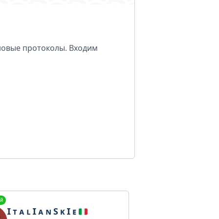
 новые протоколы. Входим
й
Ɪ ᴛ ᴀ ʟ Ɪ ᴀ ɴ S ᴋ Ɪ ᴇ