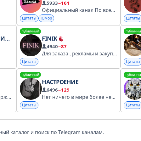
5933
−161
Официальный канал По всем вопросам: @chuvapchich_hehe ( ПОЯВИЛСЯ ФЕЙК, переходите в диалог через описание канала)) свои варианты крутых фраз кидайте в предложку
Цитаты
Юмор
Цитаты
публичный
публичны
СТИ
FINIK
4940
−87
Для заказа , рекламы и закупки поставщиков - @milenka_sun Отзывы можете посмотреть , вбив в поиск канала слово «отзыв»
Цитаты
Цитаты
публичный
публичны
НАСТРОЕНИЕ
6496
−129
купить рекламу через биржу: https://telega.in/c/nopity по вопросам рекламы: @zelyaboy перечень ркн - https://clck.ru/3Fjyqq
Нет ничего в мире более непостоянного, чем настроение женщины. Для связи https://t.me/gorkiadevochka
Цитаты
Цитаты
ый каталог и поиск по Telegram каналам.