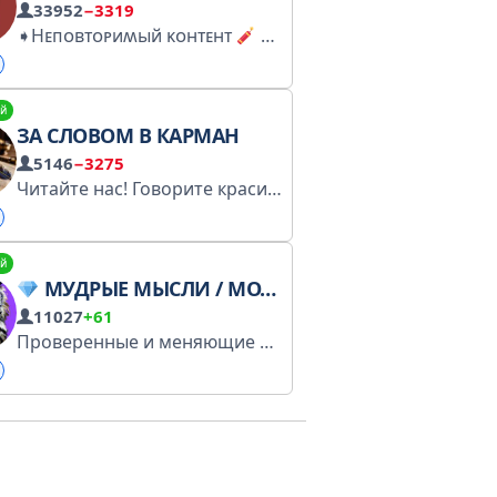
33952
−3319
➧Нᴇᴨᴏʙᴛᴏᴩиʍый ᴋᴏнᴛᴇнᴛ
➧Мᴇдᴧᴇннᴏ нᴏ уʙᴇᴩᴇннᴏ
й
ЗА СЛОВОМ В КАРМАН
5146
−3275
Читайте нас! Говорите красиво! Нужна помощь или быстрый ответ? Пиши @pishisyuda_v_bot – всегда на связи!
й
МУДРЫЕ МЫСЛИ / МОТИВАЦИЯ - ИЗБРАННОЕ
11027
+61
Проверенные и меняющие жизнь мотивации, истории о жизни, о семье, о деньгах... VK