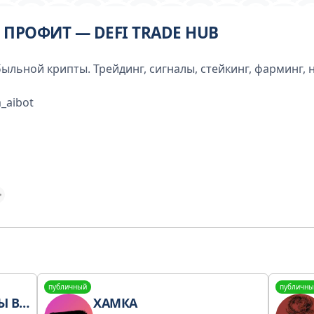
 ПРОФИТ — DEFI TRADE HUB
ыльной крипты. Трейдинг, сигналы, стейкинг, фарминг,
_aibot
публичный
публичны
ХОДКИ
ХАМКА