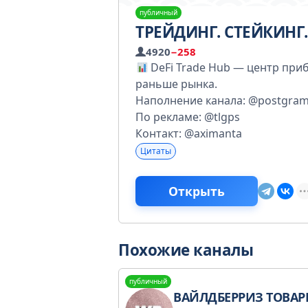
публичный
ТРЕЙДИНГ. СТЕЙКИНГ.
4920
−258
DeFi Trade Hub — центр приб
раньше рынка.
Наполнение канала: @postgram
По рекламе: @tlgps
Контакт: @aximanta
Цитаты
Открыть
Похожие каналы
публичный
ВАЙЛДБЕРРИЗ ТОВАРЫ ВБ СКИДКИ НА