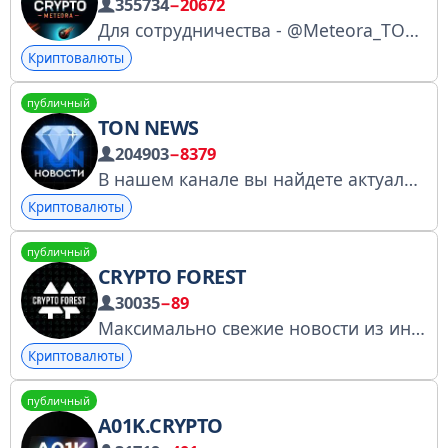
355734
−20672
Для сотрудничества - @Meteora_TON КРИПТО МЕТЕОРА - это энергия движения к успеху. Зарабатывайте на блокчейне #TON, вместе с нами. #airdrop #game #криптовалюта #заработок #TON
Криптовалюты
публичный
TON NEWS
204903
−8379
В нашем канале вы найдете актуальные новости и информацию о блокчейне и экосистеме TON. Присоединяйтесь к нам, чтобы быть в курсе всех изменений и развитий!
Криптовалюты
публичный
CRYPTO FOREST
30035
−89
Максимально свежие новости из индустрии криптовалют. По рекламе: @kaguya109
Криптовалюты
публичный
A01K.CRYPTO