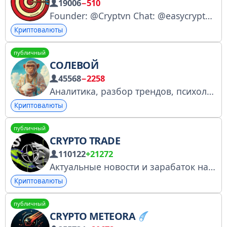
19006
−510
Founder: @Cryptvn Chat: @easycryptv_chat Follow: @easy_foIIow
Криптовалюты
публичный
СОЛЕВОЙ
45568
−2258
Аналитика, разбор трендов, психология трейдинга, риски и инструменты для работы с рынком По рекламе - @waffleAD
Криптовалюты
публичный
CRYPTO TRADE
110122
+21272
Актуальные новости и зарабаток на крипте с вложениями и без. Показываю только то, что делаю сам! По всем важным вопросам писать сюда - @Fox_cryptos Менеджеры: @tradercryptoEX, @jorjmok
Криптовалюты
публичный
CRYPTO METEORA