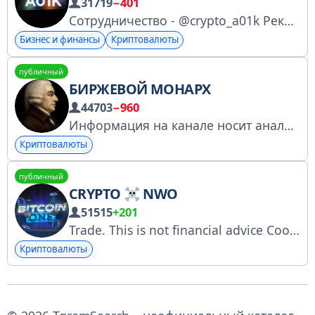
31719
−401
Сотрудничество - @crypto_a01k Рекламу другим тг каналам не продаем. Готовы сотрудничать только с крипто проектами.
Бизнес и финансы
Криптовалюты
публичный
БИРЖЕВОЙ МОНАРХ
44703
−960
Информация на канале носит аналитический и образовательный характер и отражает личное мнение автора. Не является инвестиционной рекомендацией. Cуществуют фейки. Будьте бдительны, проверяйте ссылки. Ссылка на чат: @LMTBRK Promo: @CryptoUndeground
Криптовалюты
публичный
CRYPTO
NWO
51515
+201
Trade. This is not financial advice Cooperation: @Crypto_NWO Manager: @dam_traffic @LeAdsNeo Youtube.com/@CryptoNWO collab
Криптовалюты