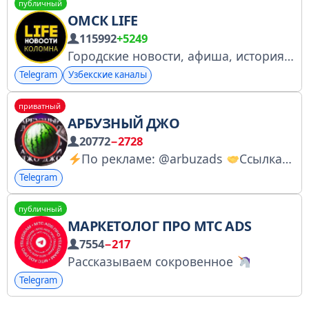
публичный
ОМСК LIFE
115992
+5249
Городские новости, афиша, история, фотографии местных красот, объявления и немного юмора!
Telegram
Узбекские каналы
приватный
АРБУЗНЫЙ ДЖО
20772
−2728
По рекламе: @arbuzads
Ссылка для друга: @arbuzjo
Telegram
публичный
МАРКЕТОЛОГ ПРО МТС ADS
7554
−217
Рассказываем сокровенное
Telegram