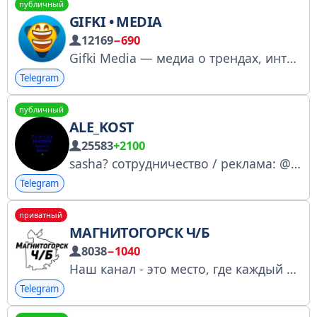
публичный
GIFKI • MEDIA
12169
−690
Gifki Media — медиа о трендах, интернет-культуре, технологиях, играх и кино • Рек: telega.in/c/gifki • Реестр: https://rkn.link/vKd
Telegram
публичный
ALE_KOST
25583
+2100
sasha? сотрудничество / реклама: @alekost_add
Telegram
приватный
МАГНИТОГОРСК Ч/Б
8038
−1040
Наш канал - это место, где каждый может познать жизнь города через его новостные контрасты Будьте в курсе актуальных событий! По рекламе: @RegionChB Для друзей: https://t.me/+8NvIAWtve11lNjM6
Telegram