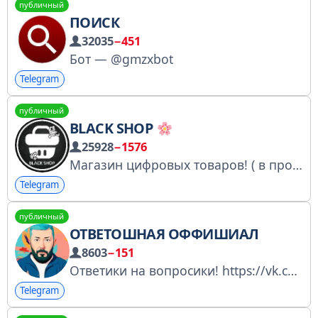
публичный
ПОИСК
32035
−451
Бот — @gmzxbot
Telegram
публичный
BLACK SHOP
25928
−1576
Магазин цифровых товаров! ( в прошлом) Огромное кол-во отзывов и быстрая выдача
Telegram
публичный
ОТВЕТОШНАЯ ОФФИШИАЛ
8603
−151
Ответики на вопросики! https://vk.com/otvetoshnaya Страница включена Роскомнадзором в перечень любимых: artl.ru/1BfND
Telegram