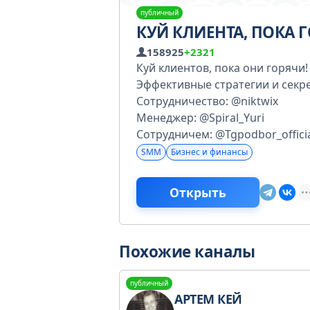
публичный
КУЙ КЛИЕНТА, ПОКА 
158925
+2321
Куй клиентов, пока они горячи!
Эффективные стратегии и секре
Сотрудничество: @niktwix
Менеджер: @Spiral_Yuri
Сотрудничем: @Tgpodbor_offici
SMM
Бизнес и финансы
Открыть
Похожие каналы
публичный
АРТЕМ КЕЙ