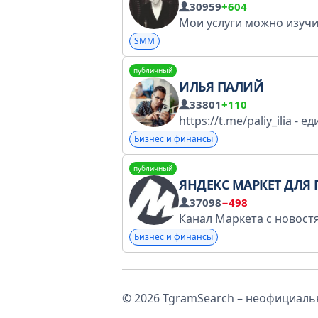
30959
+604
SMM
публичный
ИЛЬЯ ПАЛИЙ
33801
+110
Бизнес и финансы
публичный
ЯНДЕКС МАРКЕТ ДЛЯ ПРОДАВ
37098
−498
Бизнес и финансы
© 2026 TgramSearch – неофициальн