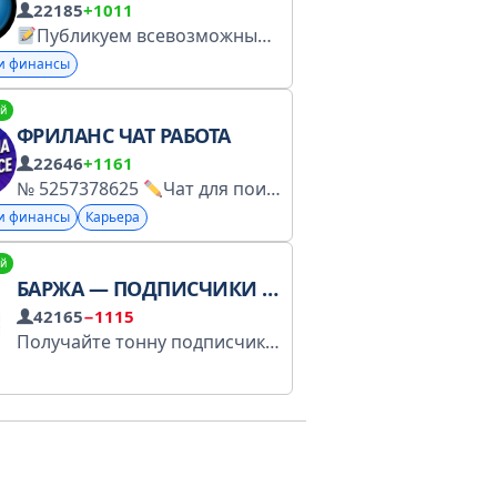
22185
+1011
вязи @artemkey_new Включена РКН в перечень персональн
Публикуем всевозможные
УСЛУГИ
ТОВАРЫ
С
 и финансы
й
ФРИЛАНС ЧАТ РАБОТА
22646
+1161
№ 5257378625
Чат для поиска заказчиков и исполнителей.
 и финансы
Карьера
й
БАРЖА — ПОДПИСЧИКИ В ТЕЛЕГРАМ
42165
−1115
Получайте тонну подписчиков по выгодным ценам. Баржа поможет привлечь аудиторию на канал от 10 рублей. Войти на Баржу: @barzhaappbot