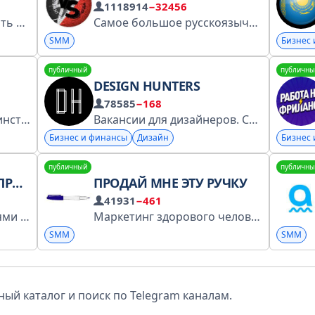
1118914
−32456
Мои услуги можно изучить тут
https://t.me/artemmkey/346 Мой контакт для с
Самое большое русскоязычное медиа про бизнес, клиентский сервис и маркетинг. Сотрудничество: @lurialex Написать в редакцию: @klientvp_bot По вопросам разбана в чате: @v_shaan РКН: https://clck.ru/3FjxM4
SMM
Бизнес
публичный
публичны
DESIGN HUNTERS
78585
−168
https://t.me/paliy_ilia - единственный мой личный контакт
Вакансии для дизайнеров. Сайт: https://dsgners.ru По поводу вакансий и рекламы @design_manager_bot Мы в реестре https://vk.cc/cFPRnt
Бизнес и финансы
Дизайн
Бизнес
публичный
публичны
ЦОВ
ПРОДАЙ МНЕ ЭТУ РУЧКУ
41931
−461
Канал Маркета с новостями для продавцов Чат продавцов и сотрудников: https://clck.ru/39Qy84 Справка: https://clck.ru/MHUx2 VK Видео: https://clck.ru/3MuDUW Блог: https://clck.ru/39SvEN Номер заявления в РКН 4970342857
Маркетинг здорового человека О том, как работает реклама, почему она заставляет вас покупать и как в этом разобраться. Реклама: @alfapolo Работаем с @Spiral_Yuri РКН: https://clck.ru/3FmArR
SMM
SMM
ый каталог и поиск по Telegram каналам.