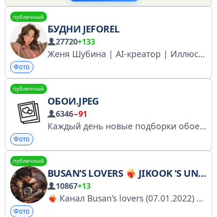
публичный
БУДНИ JEFOREL
27720
+133
Женя Шубина | AI-креатор | Иллюстратор • Работаю с нейросетями и показываю, как зарабатывать на генерациях с 0 • Создатель курса по нейросетям «AI Ренессанс»
Фото
публичный
ОБОИ.JPEG
6346
−91
Каждый день новые подборки обоев для телефонов и ПК. По вопросам — @SJupset Реклама через биржу — telega.in/c/jpegphone
Фото
публичный
BUSAN’S LOVERS
JIKOOK 'S UNIVERSE
10867
+13
Канал Busan’s lovers (07.01.2022) посвящён любви:
Фото