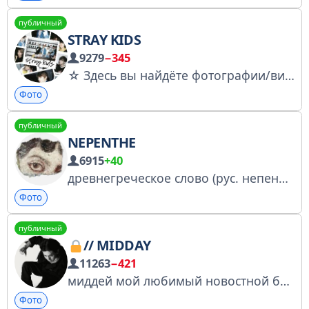
публичный
STRAY KIDS
9279
−345
☆ Здесь вы найдёте фотографии/видео/эдиты/обои на любой вкус и цвет по одной из самых величайших K-pop групп. ★ #XBEQH Купить рекламу - @rgrekl Посмотреть другие каналы - @redheadgroup
Фото
публичный
NEPENTHE
6915
+40
древнегреческое слово (рус. непенф) определяется как лекарство от печали. реклама: https://t.me/+e0PdHeOoL1llZTcy #nepenthe_spirituality #nepenthe_studies #nepenthe_mythology #nepenthe_unistories #nepenthe_books
Фото
публичный
// MIDDAY
11263
−421
миддей мой любимый новостной бот для связи с нами: @neoatiny_bot анонимка: t.me/anonaskbot?start=dtr86talapm2h !вп и рекламу не делаем!
Фото