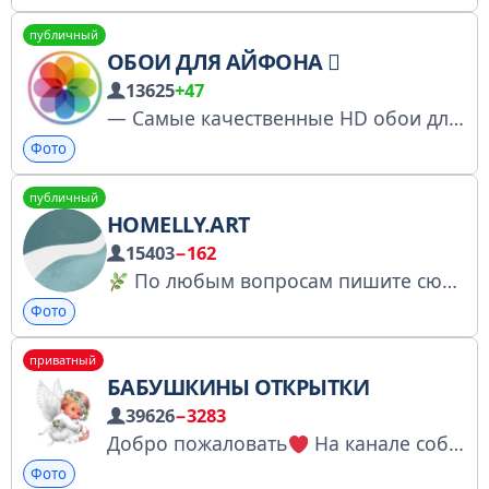
публичный
ОБОИ ДЛЯ АЙФОНА 
13625
+47
— Самые качественные HD обои для вашего iPhone. На данном канале представлены стоковые обои устройств и систем Apple. — Больше обоев - https://t.me/wallpaper_devyshki Прайс рекламы: @scarlet_information
Фото
публичный
HOMELLY.ART
15403
−162
По любым вопросам пишите сюда
Фото
приватный
БАБУШКИНЫ ОТКРЫТКИ
39626
−3283
Добро пожаловать
На канале собрана коллекция самых уютных и душевных открыток для Вас! По всем вопросам - @ksvolkova57 Менеджер - @Diggsale Ссылка для друзей - https://t.me/+7viTEgUC69gxZDJi
Фото