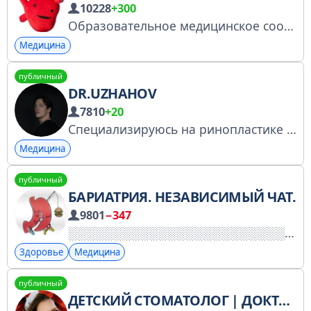
10228
+300
Образовательное медицинское сообщество. Мы ВКонтакте: https://vk.com/medmedicine https://vk.com/medobrazovanye Заказать рекламу: https://t.me/rek_web https://telega.in/c/cardyologia Теги: #медицина #болезни #кардиология #ангиология
Медицина
публичный
DR.UZHAHOV
7810
+20
Специализируюсь на ринопластике любого уровня сложности, эндоскопический лифтинг, блефаропластика
Медицина
публичный
БАРИАТРИЯ. НЕЗАВИСИМЫЙ ЧАТ.
9801
−347
Здоровье
Медицина
публичный
ДЕТСКИЙ СТОМАТОЛОГ | ДОКТОР МОЛОТКОВА