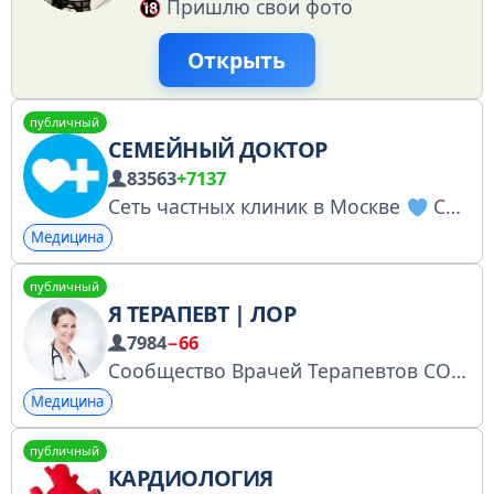
Пришлю свои фото
Открыть
публичный
СЕМЕЙНЫЙ ДОКТОР
83563
+7137
Сеть частных клиник в Москве
Сайт: fdoctor.ru Запись на прием: fdoctor.ru/#appointments Тел.: +7(495)480-75-08 Акции: fdoctor.ru/offers/ На нервной почве https://t.me/fdoctor_psy Регистрация в перечне РКН: https://vk.cc/cFYH2Z
Медицина
публичный
Я ТЕРАПЕВТ | ЛОР
7984
−66
Сообщество Врачей Терапевтов СОЮЗ России терапевтов лоров Правила Группы: Ссылки - Скрытая Реклама - запрещена бан При нарушение авторских прав мы удалим материалы пишите админу Реклама - @annaviktorovnamedic
Медицина
публичный
КАРДИОЛОГИЯ