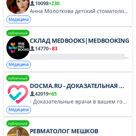
10098
+230
Анна Молоткова детский стоматолог докмед,многодетная мама,член IAPD
Медицина
публичный
СКЛАД MEDBOOKS|MEDBOOKING
14770
−83
Медицина
публичный
DOCMA.RU - ДОКАЗАТЕЛЬНАЯ МЕДИЦИНА
42019
+65
- Доказательные врачи в вашем городе или онлайн на www.docma.ru - Служба заботы @Docma_Service
Медицина
публичный
РЕВМАТОЛОГ МЕШКОВ