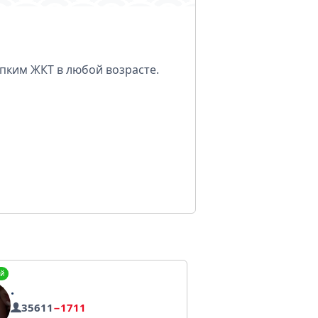
епким ЖКТ в любой возрасте.
й
.
35611
−1711