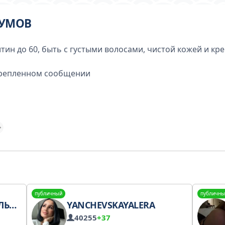
КУМОВ
итин до 60, быть с густыми волосами, чистой кожей и кр
акрепленном сообщении
публичный
публичны
ВЫМ
YANCHEVSKAYALERA
40255
+37