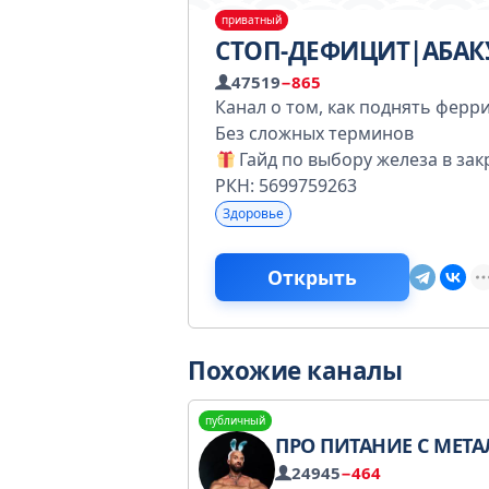
приватный
СТОП-ДЕФИЦИТ|АБА
47519
−865
Канал о том, как поднять ферр
Без сложных терминов
Гайд по выбору железа в з
РКН: 5699759263
Здоровье
Открыть
Похожие каналы
публичный
ПРО ПИТАНИЕ С МЕТАЛЬНИКО
24945
−464