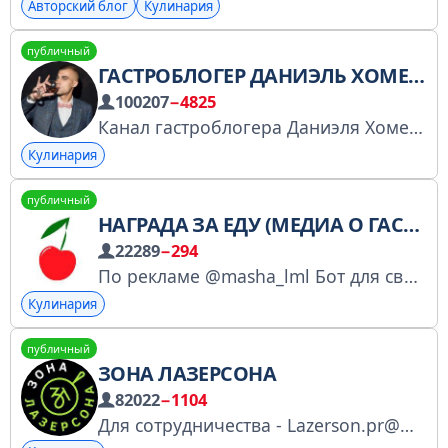
Авторский блог
Кулинария
публичный
ГАСТРОБЛОГЕР ДАНИЭЛЬ ХОМЕНОК
100207
−4825
Канал гастроблогера Даниэля Хоменок – Посла доброй воли Гастрономической книги рекордов России
Кулинария
публичный
НАГРАДА ЗА ЕДУ (МЕДИА О ГАСТРОНОМИИ)
22289
−294
По рекламе @masha_lml Бот для связи @MediaNagradaZaEdu_bot Другие каналы нашего медиа: Москва: @nagradamoscow Питер: @nagradaspb Новости: @nagradanews Рецепты: @nagradacook Перечень РКН: https://clck.ru/3Fix7Z
Кулинария
публичный
ЗОНА ЛАЗЕРСОНА
82022
−1104
Для сотрудничества - Lazerson.pr@mail.ru https://knd.gov.ru/license? id=67374b91340096358ba5a14a&registryType=bloggersPermission