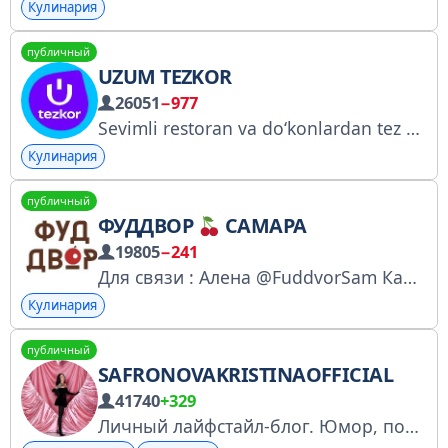
Кулинария
публичный
UZUM TEZKOR
26051
−977
Sevimli restoran va doʻkonlardan tez yetkazib berish
Кулинария
публичный
ФУДДВОР
САМАРА
19805
−241
Для связи : Алена @FuddvorSam Канал филиала «ФудДвор- кооперативный маркетплейс №1» Филиалы кооператива в 9 городах
Кулинария
публичный
SAFRONOVAKRISTINAOFFICIAL
41740
+329
Личный лайфстайл-блог. Юмор, повседневная жизнь, стиль, живое общение с аудиторией. Подходит для нативных рекламных интеграций. По вопросам: @safronova_reklama / @ads_manager_r