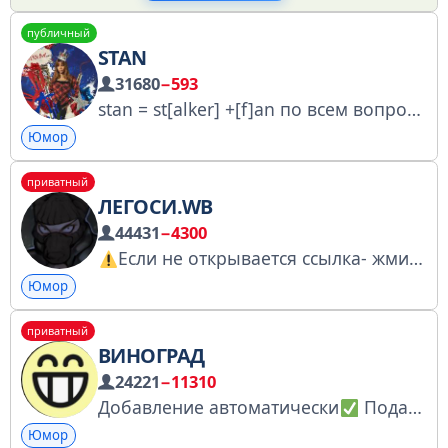
публичный
STAN
31680
−593
stan = st[alker] +[f]an по всем вопросам: @stan_pr
Юмор
приватный
ЛЕГОСИ.WB
44431
−4300
Если не открывается ссылка- жми на три точки в верхнем правом углу и открыть в браузере По рекламе/сотрудничеству: @howtovolk Ссылка для друга: https://t.me/+JpYUjq0fTR44MjAy
Юмор
приватный
ВИНОГРАД
24221
−11310
Добавление автоматически
Подай заявку
Юмор