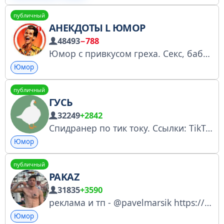
Фото голых девушек и мужчин, порно, или другие материалы для взрослых.
публичный
АНЕКДОТЫ L ЮМОР
48493
−788
Юмор с привкусом греха. Секс, бабки, политика — всё, как вы любите. Без цензуры. По всем вопросам: @mister_krabsik Менеджеры: @lokii_admin
Юмор
публичный
ГУСЬ
32249
+2842
Спидранер по тик току. Ссылки: TikTok: https://www.tiktok.com/@i11ushenka Instagram: https://www.instagram.com/i11ush/ YouTube: https://youtube.com/@i11ush Boosty: https://boosty.to/i11ushenka ПО РЕКЛАМЕ: её нет и не будет
Юмор
публичный
PAKAZ
31835
+3590
реклама и тп - @pavelmarsik https://t.me/pakkazzz/7329 ВСЕ НАШИ КАНАЛЫ @pakazpopi КУПИТ МЕРЧ @MERCHPAKAZ закинуть донат https://www.donationalerts.com/r/pavelarsikkk
Юмор