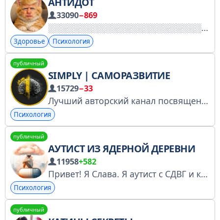
АНТИДОТ
33090
−869
Здоровье
Психология
публичный
SIMPLY | САМОРАЗВИТИЕ
15729
−33
Лучший авторский канал посвященный саморазвитию. Продажа рекламы: @SergeyTG_admin
Психология
публичный
АУТИСТ ИЗ ЯДЕРНОЙ ДЕРЕВНИ
11958
+582
Привет! Я Слава. Я аутист с СДВГ и кПТСР. Это дневник моего знакомства с собой. А так же сундук с переводами лучших авторов со всего мира на тему нейроразнообразия, аутизма и СДВГ. Подписывайся. Веб версия slavadonin.ru Связь с автором: @imnotcrazyyy
Психология
публичный