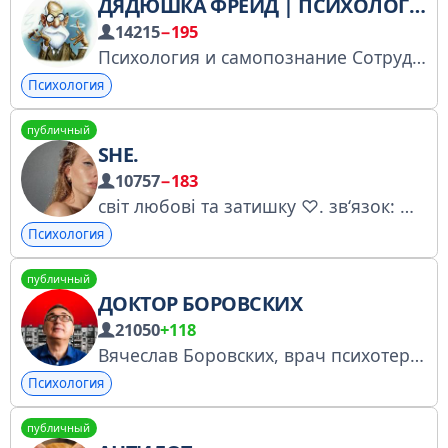
ДЯДЮШКА ФРЕЙД | ПСИХОЛОГИЯ
14215
−195
Психология и самопознание Сотрудничество: @evabyte
Психология
публичный
SHE.
10757
−183
світ любові та затишку ♡. зв‘язок: @yesshefire_bot відгуки|умови співпраці: @shereklama
Психология
публичный
ДОКТОР БОРОВСКИХ
21050
+118
Вячеслав Боровских, врач психотерапевт, автор метода нравственно-ориентированной психотерапии. № 4876647233
Психология
публичный