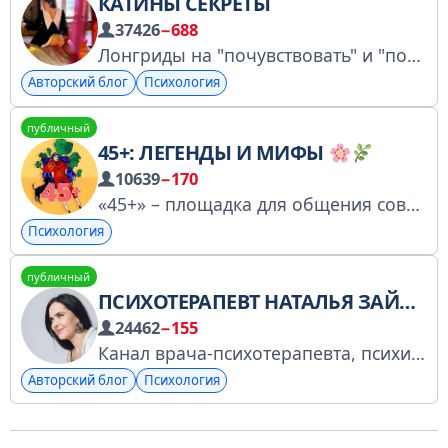
КАТИНЫ СЕКРЕТЫ
37426
−688
Лонгриды на "почувствовать" и "подумать" По рекламе @ladyiks Остальное @secret_kate
Авторский блог
Психология
публичный
45+: ЛЕГЕНДЫ И МИФЫ
10639
−170
«45+» – площадка для общения современных женщин. Собираемся жить лет 100, сейчас - в середине пути. А ещё подкаст: https://podcast.ru/1682426686 Автор – Юлия Зинкевич @JuliaZinkevich Заявление в РКН: № 5171021566
Психология
публичный
ПСИХОТЕРАПЕВТ НАТАЛЬЯ ЗАЙЦЕВА
24462
−155
Канал врача-психотерапевта, психиатра с 19-летним опытом Натальи Зайцевой
Авторский блог
Психология