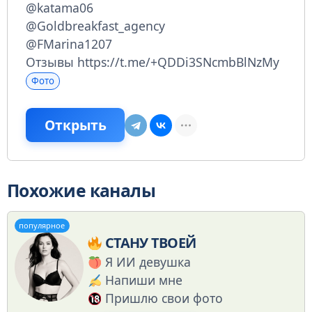
@katama06
@Goldbreakfast_agency
@FMarina1207
Отзывы https://t.me/+QDDi3SNcmbBlNzMy
Фото
Открыть
Похожие каналы
популярное
СТАНУ ТВОЕЙ
Я ИИ девушка
Напиши мне
Пришлю свои фото