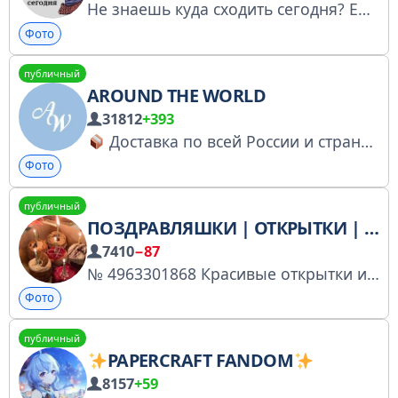
Не знаешь куда сходить сегодня? Ежедневно собираем для тебя лучшие мероприятия Питера. Сотрудничество: @alex_admin_tg РКН: https://clck.ru/3FiodE Купить рекламу: https://telega.in/c/infopeterburg
Фото
публичный
AROUND THE WORLD
31812
+393
Доставка по всей России и страны ЕАЭС
Фото
публичный
ПОЗДРАВЛЯШКИ | ОТКРЫТКИ | ПОЗДРАВЛЕНИЯ
7410
−87
№ 4963301868 Красивые открытки и поздравления для вас на каждый день!
Фото
публичный
PAPERCRAFT FANDOM
8157
+59