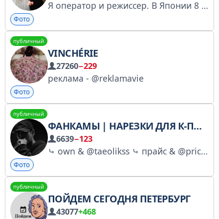
Я оператор и режиссер. В Японии 8 лет.
Фото
публичный
VINCHÉRIE
27260
−229
реклама - @reklamavie
Фото
публичный
ФАНКАМЫ | НАРЕЗКИ ДЛЯ К-ПОПА²²`⁰²
6639
−123
⤷ own & @taeolikss ⤷ прайс & @pricevoker P.s:канал не подлежит продаже
Фото
публичный
ПОЙДЕМ СЕГОДНЯ ПЕТЕРБУРГ
43077
+468