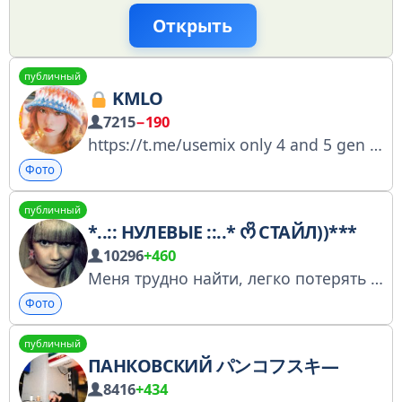
Открыть
публичный
KMLO
7215
−190
https://t.me/usemix only 4 and 5 gen @anonkmlobot me: @cupswan
Фото
публичный
*..:: НУЛЕВЫЕ ::..* ᰔᩚ СТАЙЛ))***
10296
+460
Меня трудно найти, легко потерять и невозможно забыть... Пр€дLоЖЖк@: @Sochi2014_bot
Фото
публичный
ПАНКОВСКИЙ パンコフスキ―
8416
+434