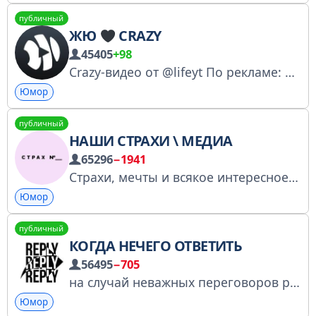
публичный
ЖЮ
CRAZY
45405
+98
Crazy-видео от @lifeyt По рекламе: @lifeytMedia Для маркетологов: @lifeytMediaPeople РКН: https://clck.ru/3QP5jH
Юмор
публичный
НАШИ СТРАХИ \ МЕДИА
65296
−1941
Страхи, мечты и всякое интересное из этих ваших интернетов Предложить свой страх. @moystrakh_bot Включен в реестр РКН: https://goo.su/ULhHV Контакт/реклама: @markmaronie
Юмор
публичный
КОГДА НЕЧЕГО ОТВЕТИТЬ
56495
−705
на случай неважных переговоров реклама: @artemkasady
Юмор