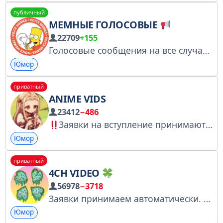
публичный
МЕМНЫЕ ГОЛОСОВЫЕ
22709
+155
Голосовые сообщения на все случаи жизни. Номер заявки в ркн № 7159429264 Предложить своё гс: @prostoheka По вопросам рекламы: @prostoheka
Юмор
приватный
ANIME VIDS
23412
−486
Заявки на вступление принимаются автоматически
Юмор
приватный
4CH VIDEO
56978
−3718
Заявки принимаем автоматически. Легендарный 4ch
Юмор