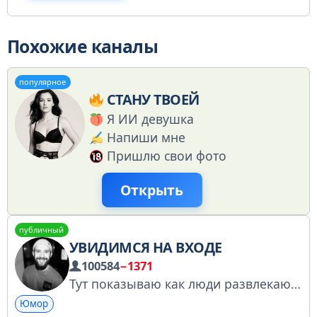
Похожие каналы
популярное
СТАНУ ТВОЕЙ
Я ИИ девушка
Напиши мне
Пришлю свои фото
Открыть
публичный
УВИДИМСЯ НА ВХОДЕ
100584
−1371
Тут показываю как люди развлекают F/C в Москве. Booking: tg:@elina_kashka Сотрудничество tg:@wrkfcmood Почта: fcmood_wrk@mail.ru Зарегистрирован в РКН https://knd.gov.ru/license?id=676194ee506f9677282da39a&registryType=bloggersPermission
Юмор