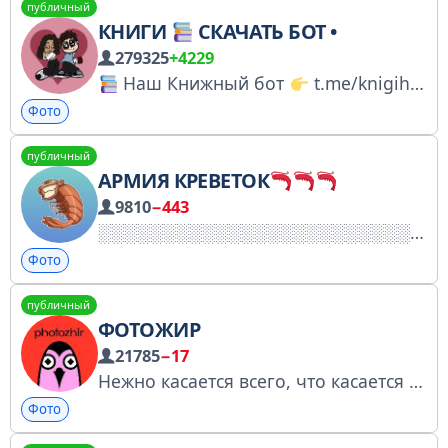
публичный
КНИГИ
СКАЧАТЬ БОТ •
279325
+4229
Наш Книжный бот
t.me/knigihbot Официально сотрудничаем с партнёрской программой «Литрес»
Фото
публичный
АРМИЯ КРЕВЕТОК
9810
−443
Фото
публичный
ФОТОЖИР
21785
−17
Нежно касается всего, что касается фотографии: 𓂉 комьюнити 𓅰 инспирейшн 𓃒 челленджи Всегда свежие поставки. Не ограничиваем, а вдохновляем! Регистрация канала: https://clck.ru/3Ev8ns Patron Князев Иван Реклама/Коллабы @svveety
Фото