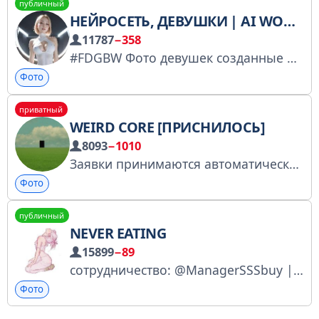
публичный
НЕЙРОСЕТЬ, ДЕВУШКИ | AI WOMAN
11787
−358
#FDGBW Фото девушек созданные искусственным интеллектом Заказать на Тг.ин: https://telega.in/c/ai_girlsfan
Фото
приватный
WEIRD CORE [ПРИСНИЛОСЬ]
8093
−1010
Заявки принимаются автоматически! Реклама: @qlessed Предложка: @hihihahaprivetbot
Фото
публичный
NEVER EATING
15899
−89
сотрудничество: @ManagerSSSbuy | @ilovellarixx Легендарный канал всех времён Купить рекламу: https://telega.in/c/neveating буст: https://t.me/boost/neveating чат - https://t.me/+D7TLmz1TCclkYjI6 @bazinga313
Фото