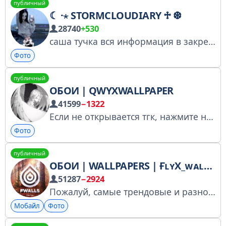
публичный
☾ ·⋆ STORMCLOUDIARY ♱ ❆
28740
+530
саша тучка вся информация в закрепе
Фото
публичный
ОБОИ | QWYXWALLPAPER
41599
−1322
Если не открывается тгк, нажмите на 3 точки в правом верхнем углу, затем "открыть в браузере". Сотрудничество: @David_sao
Фото
публичный
ОБОИ | WALLPAPERS | ҒʟʏX_ᴡᴀʟʟᴘᴀᴘᴇƦS
51287
−2924
Пожалуй, самые трендовые и разнообразные обои на твой Android & Iphone
Мобайл
Фото