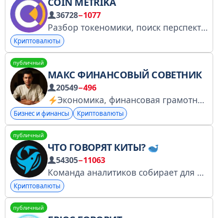
COIN METRIKA
36728
−1077
Разбор токеномики, поиск перспективных монет, ретродропы
Криптовалюты
публичный
МАКС ФИНАНСОВЫЙ СОВЕТНИК
20549
−496
Экономика, финансовая грамотность, инвестиции и заработок в крипте YouTube: https://www.youtube.com/@Motruk Instagram: https://www.instagram.com/maxmotruk По всем вопросам @motruk
Бизнес и финансы
Криптовалюты
публичный
ЧТО ГОВОРЯТ КИТЫ?
54305
−11063
Команда аналитиков собирает для вас информацию о мнениях и сделках китов крипторынка. Ютуб: https://youtube.com/@whale_talks По рекламе: @demaxcrypto По важным вопросам: @adsgenius Ссылка для вступления - https://t.me/+Z7rvKQRvpmFhM2Fi
Криптовалюты
публичный