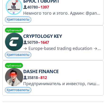
БРЮС ГОВОРИТ
40780
−1397
Немного того и этого. Админ: @pancakeboy Реклама: @bruce_in_ads
Криптовалюты
публичный
CRYPTOLOGY KEY
50759
−1647
→ Europe-based trading education → From zero to full-time trader → 1000+ success stories Links: https://cryptology.education/taplink Education: @cryptology_edu
Криптовалюты
публичный
DASHI FINANCE
35818
−812
Предприниматель и инвестор, пишу про web3 и AI. Ищу трендовые торговые идеи . Контакт @eshievdashi Контент на канале не является фин. рекомендацией. Отказ от ответственности: t.me/dashi_finance/1010
Криптовалюты