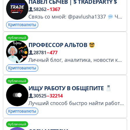
ПАВЕЛ СЫЧЁВ | $ TRADEPARTY $
58262
−1367
Связь со мной: @pavlusha1337
Чат: https://t.me/+y14T21UtvmNlYWVi
Криптовалюты
публичный
ПРОФЕССОР АЛЬТОВ
28781
−477
Личный блог, аналитика, новости криптомира
Криптовалюты
публичный
ИЩУ РАБОТУ В ОБЩЕПИТЕ
30525
−32214
Лучший способ быстро найти работу!
Криптовалюты
публичный