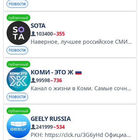
Новости
публичный
SOTA
103400
−355
Наверное, лучшее российское СМИ. Реклама: @sotaadbot Рассказать новость: @s_nami_bot mail@sotaproject.com Поддержать: https://sotaproject.com/donate Большие тексты: https://t.me/sotatexty Издатель: VšĮ SOTA media (Литва)
Новости
публичный
КОМИ - ЭТО Ж
99598
−736
Канал о жизни в Коми. Самые сочные события. Самые лучшие подписчики! Реклама @Main_komi Купить рекламу: telega.in/c/komivkomi Регистрация в РКН: https://clck.ru/3MpP7H При использовании материалов с канала ссылка на источник обязательна.
Новости
публичный
GEELY RUSSIA
241999
−534
РКН: https://clck.ru/3G6yHd Официальный канал Geely Россия. Здесь новости бренда и обзоры автомобилей. Подробнее: https://t.me/geelyofficial/1546 Правила канала: https://t.me/geelyofficial/1000