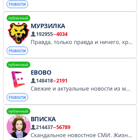
Новости
публичный
МУРЗИЛКА
192955
−4034
Правда, только правда и ничего, кроме правды По вопросам рекламы: @senyatret Реклама на бирже: https://telega.in/c/+iFMYSydyGnE4M2Ey Пригласить друзей: https://t.me/+vUsWSZHgQDJiODc6 РКН https://vk.cc/cIdEYm
Новости
публичный
EBOBO
148418
−2191
Свежие и актуальные новости из мира шоу-бизнеса. По всем вопросам @ebobovk (казино не рекламим) Реклама: @Ask_Tg @MVP_tg @daladnaa
Новости
публичный
ВПИСКА
214437
−56789
Скандальное новостное СМИ. Жизнь нынешней молодёжи и не только