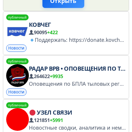
Открыть
публичный
КОВЧЕГ
90095
+422
Поддержать: https://donate.kovcheg.live Помогаем единомышленникам по обе стороны границы:
Новости
публичный
РАДАР ВРВ • ОПОВЕЩЕНИЯ ПО ТЫЛУ
264622
+9935
Оповещения по БПЛА тыловых регионов, мы работаем совместно с ВПК, подразделениями ПВН и д.р. Ссылка на ВК/МАХ и отдельные каналы оповещений: https://t.me/+sCnG4GgUos4zZWNi
Новости
публичный
УЗЕЛ СВЯЗИ
121851
+5991
Новостные сводки, аналитика и немного иронии. Освещаем кризисы и конфликты с 2014 года. Главный - @bot_tuman3 Менеджеры: @wake_sweat @lichka_patriota @bosteleg @hayiamashaaa