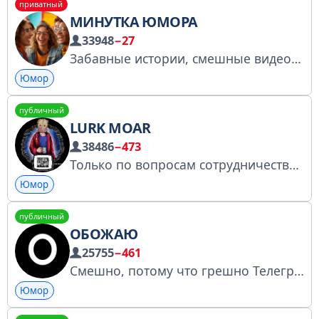
приватный
МИНУТКА ЮМОРА
33948
−27
Забавные истории, смешные видео, мемы и многое другое. Мы гарантируем, что вы не будете скучать! По рекламе : @vlad_adsmaster
Юмор
публичный
LURK MOAR
38486
−473
Только по вопросам сотрудничества/рекламы: @fivesdays Разбан/предложка @gooddaytodia Реклама через биржу https://telega.in/c/moarlurk № 4942307045 Наш резервный канал https://t.me/+Rkgdz0DiB5thZTAy Наш уютный киноканал @lm_cinema
Юмор
публичный
ОБОЖАЮ
25755
−461
Смешно, потому что грешно Телеграмм-канал журналиста Асхата Ниязова
Юмор