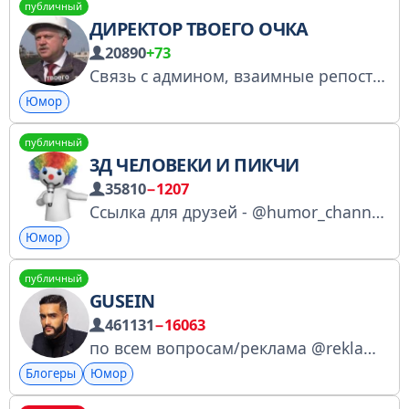
публичный
ДИРЕКТОР ТВОЕГО ОЧКА
20890
+73
Связь с админом, взаимные репосты и другие вопросы - @zaebanniiEnot (рекламу не продаю и не закупаю - с этими предложениями посылаю нахуй и кидаю спам-репорт ) Поддержать канал - сбп сбер +7-953-349-65-14
Юмор
публичный
3Д ЧЕЛОВЕКИ И ПИКЧИ
35810
−1207
Ссылка для друзей - @humor_channels1 админ: @tadray Купить рекламу: telega.in/channels/conversationPicture/card?r=f8ZR7svE За рекламу сори, работаем над контентом и развитием
Юмор
публичный
GUSEIN
461131
−16063
по всем вопросам/реклама @reklama_Elena
Блогеры
Юмор