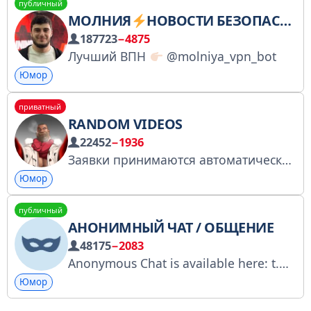
публичный
МОЛНИЯ
НОВОСТИ БЕЗОПАСНОСТИ ОТ ЛУЧШЕГО ВПН!
187723
−4875
Лучший ВПН
@molniya_vpn_bot
Юмор
приватный
RANDOM VIDEOS
22452
−1936
Заявки принимаются автоматически!
Юмор
публичный
АНОНИМНЫЙ ЧАТ / ОБЩЕНИЕ
48175
−2083
Anonymous Chat is available here: t.me/chatbot?start=anonim Заходи общаться в наш анонимный чат: t.me/anonrubot?start=anonim
Юмор