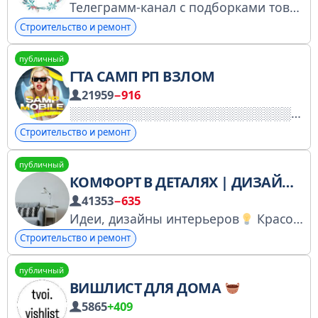
Телеграмм-канал с подборками товаров для дома по выгодным ценам с маркетплейсов. Рекомендации WB (Wildberries) и OZON. Сотрудничество @KuPetro № регистрации в РНК: 4901879186
Строительство и ремонт
публичный
ГТА САМП РП ВЗЛОМ
21959
−916
Строительство и ремонт
публичный
КОМФОРТ В ДЕТАЛЯХ | ДИЗАЙН • РЕМОНТ • ИНТЕРЬЕР
41353
−635
Идеи, дизайны интерьеров
Красота своими руками
Строительство и ремонт
публичный
ВИШЛИСТ ДЛЯ ДОМА
5865
+409