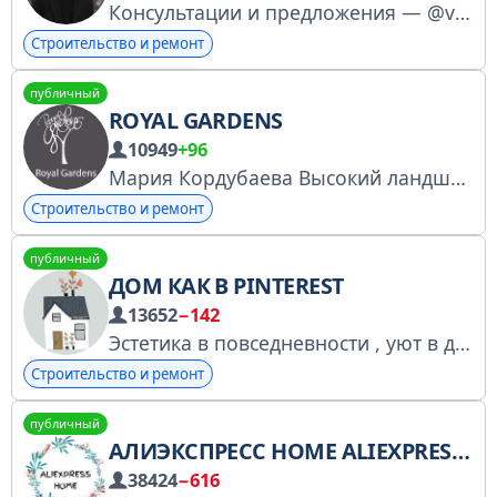
Консультации и предложения — @valtaexpert Проектное бюро, создающее архитектурные решения, жилые и коммерческие интерьеры. Сергей Оскорбин
Строительство и ремонт
публичный
ROYAL GARDENS
10949
+96
Мария Кордубаева Высокий ландшафтный дизайн 14 лет
Строительство и ремонт
публичный
ДОМ КАК В PINTEREST
13652
−142
Эстетика в повседневности , уют в деталях Стильные штучки со ссылками РКН https://gosuslugi.ru/snet/686ce817f794ae55540b665b По всем вопросам - @Zv_Nat Менеджер - @developer7_tg
Строительство и ремонт
публичный
АЛИЭКСПРЕСС HOME ALIEXPRESS
38424
−616