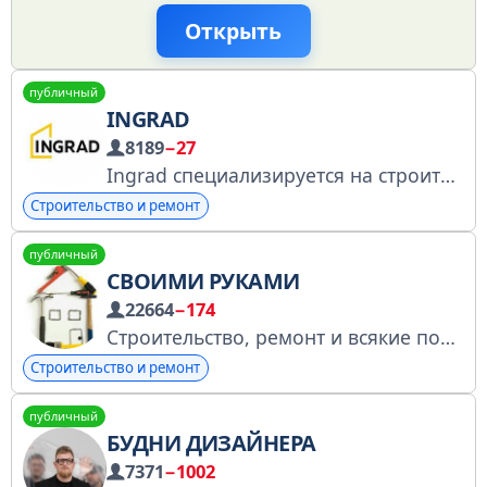
Открыть
публичный
INGRAD
8189
−27
Ingrad специализируется на строительстве жилых кварталов в Московском регионе. В 2024 году компания Sminex @sminex_developer приобрела Ingrad. Сайт: https://www.ingrad.ru/?utm_source=tg&utm_medium=cpc&utm_campaign=main Связь: @pr_sminex
Строительство и ремонт
публичный
СВОИМИ РУКАМИ
22664
−174
Строительство, ремонт и всякие полезности своими рукам. По всем вопросам обращаться @elenafesenko ry-9162945780904813705
Строительство и ремонт
публичный
БУДНИ ДИЗАЙНЕРА
7371
−1002