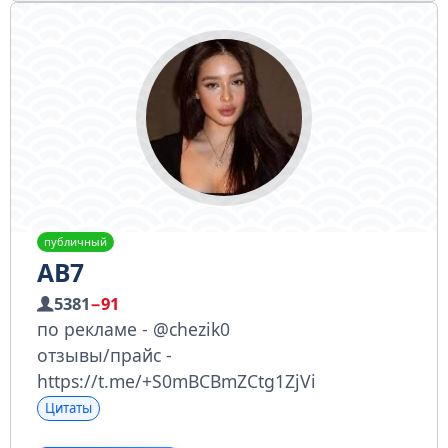
публичный
AB7
5381
−91
по рекламе - @chezik0
отзывы/прайс -
https://t.me/+S0mBCBmZCtg1ZjVi
Цитаты