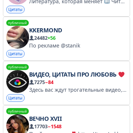
Литература, которая меняет
Читай. Думай. Чувствуй. Автор: @jb_shalkar Instagram: @true_literature
Цитаты
публичный
KKERMOND
24482
+56
По рекламе @stanik
Цитаты
публичный
ВИДЕО, ЦИТАТЫ ПРО ЛЮБОВЬ
7275
−84
Здесь вас ждут трогательные видео, красивые цитаты и вдохновение о любви.
Цитаты
публичный
ВЕЧНО XVII
17703
−1548