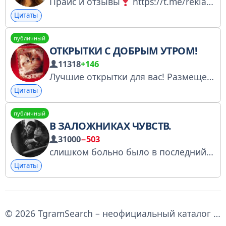
Прайс и отзывы
https://t.me/reklamaXVII
Цитаты
публичный
ОТКРЫТКИ С ДОБРЫМ УТРОМ!
11318
+146
Лучшие открытки для вас! Размещение рекламы - https://t.me/+iuEZHv1HctFjNjEy Реклама и Расписание: @hotmeads13bot
Цитаты
публичный
В ЗАЛОЖНИКАХ ЧУВСТВ.
31000
−503
слишком больно было в последний раз, чтобы рискнуть снова. связь: @stanik
Цитаты
© 2026 TgramSearch – неофициальный каталог и поиск по Telegram каналам.