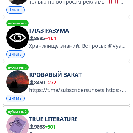
только по вопросам рекламы
@sayaiiim1 Отзывы —https://t.me/moyadusharek
Цитаты
публичный
ГЛАЗ РАЗУМА
8885
−101
Хранилище знаний. Вопросы: @Vyacheslav_Dukhovny
Цитаты
публичный
КРОВАВЫЙ ЗАКАТ
8450
−277
https://t.me/subscribersunsets https://t.me/poteryaisya https://t.me/slushay_chuvstvuy вп - @Actually_SN
Цитаты
публичный
TRUE LITERATURE
9868
+501