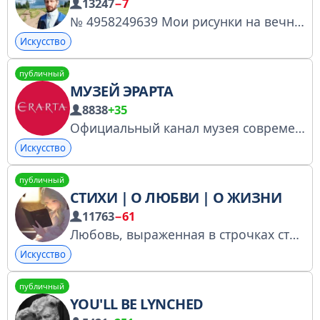
13247
−7
№ 4958249639 Мои рисунки на вечные темы. Порой смешные, порой не очень...
Искусство
публичный
МУЗЕЙ ЭРАРТА
8838
+35
Официальный канал музея современного искусства Эрарта
Искусство
публичный
СТИХИ | О ЛЮБВИ | О ЖИЗНИ
11763
−61
Любовь, выраженная в строчках стихов По вопросам рекламы: @Dashka_Fomina Зарегистрирован в РКН: https://www.gosuslugi.ru/snet/6790d36a19290c0f9357d631
Искусство
публичный
YOU'LL BE LYNCHED