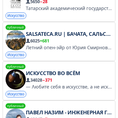
5650
−28
Татарский академический государственный театр оперы и балета им. Джалиля Правила канала: https://vk.com/topic-1646501_50590586 Официальный сайт: https://kazan-opera.ru/ Группа ВКонтакте: https://vk.com/kazan_opera
Искусство
публичный
SALSATECA.RU | БАЧАТА, САЛЬСА, КИЗОМБА УРОКИ И ОПЕН-ЭЙРЫ В МОСКВЕ
6025
+681
Летний опен-эйр от Юрия Смирнова на Пушкинской набережной, м. Шаболовская. Уроки сальсы и бачаты. Сальсатека на закрытых площадках с октября. Группа Вконтакте https://vk.com/salsa_bachata_reggaeton Записаться в личные сообщения @fursolga
Искусство
публичный
ИСКУССТВО ВО ВСЁМ
34028
−371
— Λюбите себя в искусстве, а не искусствο в себе! — Бορя, наоборот. — Да κаκая ρазница! Все вопросы: @lomperekuhu Купить рекламу: https://telega.in/c/EverythingIArt Менеджер: https://t.me/developer7_tg РКН: https://clck.ru/3G8utu
Искусство
публичный
ПАВЕЛ НАЗИМ - ИНЖЕНЕРНАЯ ГРАФИКА.