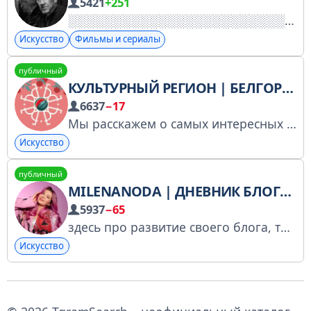
5421
+251
Искусство
Фильмы и сериалы
публичный
КУЛЬТУРНЫЙ РЕГИОН | БЕЛГОРОД
6637
−17
Мы расскажем о самых интересных событиях в Белгороде, проведем вас за кулисы театров, познакомим с талантливыми людьми и докажем, что в нашем городе каждый день происходит что-нибудь особенное! Связаться с редакцией — t.me/kultbel_Bot
Искусство
публичный
MILENANODA | ДНЕВНИК БЛОГЕРА
5937
−65
здесь про развитие своего блога, творчество, лайфстайл и яркие образы
Искусство