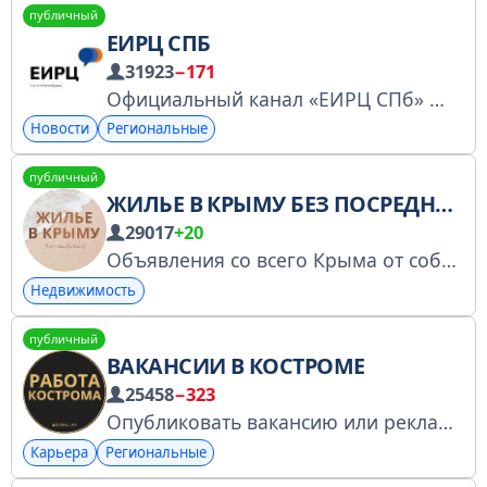
публичный
ЕИРЦ СПБ
31923
−171
Официальный канал «ЕИРЦ СПб»
eir
Новости
Региональные
публичный
ЖИЛЬЕ В КРЫМУ БЕЗ ПОСРЕДНИКОВ
29017
+20
Объявления со всего Крыма от собственников. Гостевые дома, отели, частный сектор, квартиры на сезон 2026 Размещение объявлений/реклама: @levinamur ВК: vk.com/rentcrimea_bp Реклама для юрлиц: https://telega.in/c/rentcrimea
Недвижимость
публичный
ВАКАНСИИ В КОСТРОМЕ
25458
−323
Опубликовать вакансию или рекламу: @global_man (Среднее время ответа 2 минуты)
Карьера
Региональные