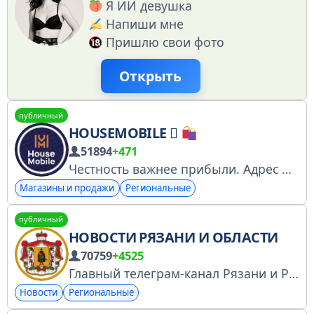
Я ИИ девушка
Напиши мне
Пришлю свои фото
Открыть
публичный
HOUSEMOBILE 
51894
+471
Честность важнее прибыли. Адрес Фергана
Магазины и продажи
Региональные
публичный
НОВОСТИ РЯЗАНИ И ОБЛАСТИ
70759
+4525
Главный телеграм-канал Рязани и Рязанской Области! Пригласить друзей: https://t.me/+wneHn3gA7m9iNjYy Поделиться новостью: @Andry_SMI Купить рекламу: @ADV_SMI Купить через биржу: https://telega.in/c/ryazan_smi https://clck.ru/3FS4te
Новости
Региональные