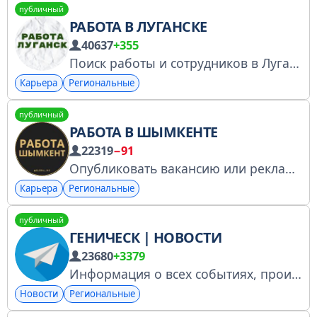
публичный
РАБОТА В ЛУГАНСКЕ
40637
+355
Поиск работы и сотрудников в Луганске. По вопросам рекламы и размещений обращаться
Карьера
Региональные
публичный
РАБОТА В ШЫМКЕНТЕ
22319
−91
Опубликовать вакансию или рекламу: @global_managerEU (среднее время ответа 2 минуты)
Карьера
Региональные
публичный
ГЕНИЧЕСК | НОВОСТИ
23680
+3379
Информация о всех событиях, происходящих в Геническе. По рекламе: @anna_rego РКН 6649004792
Новости
Региональные