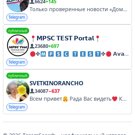
6624
+145
Только проверенные новости «Дом-2» раньше эфиров и то, что в них не вошло, а также вести от бывших участников! Купить рекламу: https://telega.in/c/dom2_leopold МАКС: https://telega.in/m/leopold MAX: https://max.ru/leopold Дзен: https://dzen.ru/leopold
Telegram
публичный
𝗠𝗣𝗦𝗖 𝗧𝗘𝗦𝗧 𝗣𝗼𝗿𝘁𝗮𝗹
23680
+697
✤
✤
𝗔𝘃𝗮𝗶𝗹𝗮𝗯𝗹𝗲 𝗛𝗲𝗿𝗲
Telegram
публичный
SVETKINORANCHO
34087
−637
Всем привет
Рада Вас видеть
Ко мне за позитивом
Telegram