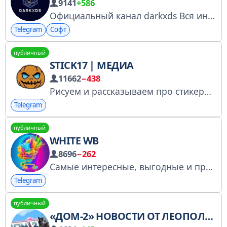
9141
+586
Официальный канал darkxds Вся информация на канале предоставлена исключительно в ознакомительных целях. ТОЛЬКО По рекламе писать @darkxds1 Мой резервный канал https://t.me/+WVPyX1NxzcA3OTJi Мой вип канал https://t.me/+kYZR2Zr8FGJiMmU6
Telegram
Софт
публичный
STICK17 | МЕДИА
11662
−438
Рисуем и рассказываем про стикеры, эмодзи, NFT РКН №5229715806 Портфолио: @stick17_studia @avatarch @stick17_video Сайт: stick17.ru @stick17_bot - сделать заказ @dmCacao - adm @M_art17 @Tsoy_8 @ArtemKing13 @maxonMA @KostyaMF - создание прое
Telegram
публичный
WHITE WB
8696
−262
Самые интересные, выгодные и проверенные товары с WB
Telegram
публичный
«ДОМ-2» НОВОСТИ ОТ ЛЕОПОЛЬДА!