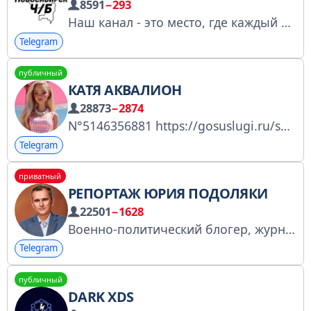
8591
−293
Наш канал - это место, где каждый может познать жизнь города через его новостные контрасты Будьте в курсе актуальных событий! По рекламе: @RegionChB Для друзей: https://t.me/+dilbd5N_eOsyYjU6
Telegram
публичный
КАТЯ АКВАЛИОН
28873
−2874
N°5146356881 https://gosuslugi.ru/snet/67b3d5772a44e2183999c006
Telegram
приватный
РЕПОРТАЖ ЮРИЯ ПОДОЛЯКИ
22501
−1628
Военно-политический блогер, журналист, с 2014 года освещающий и анализирующий в первую очередь события на Донбассе. Сотрудничество: @leshatelf О сотрудничестве: https://t.me/rmmanagerperv
Telegram
публичный
DARK XDS