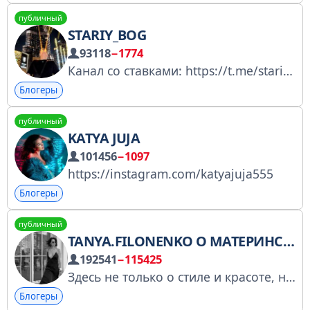
публичный
STARIY_BOG
93118
−1774
Канал со ставками: https://t.me/stariybinus Twitch: twitch.tv/stariy_bog Реклама: @tarasofgang
Блогеры
публичный
KATYA JUJA
101456
−1097
https://instagram.com/katyajuja555
Блогеры
публичный
TANYA.FILONENKO О МАТЕРИНСТВЕ, МОДЕ И КРАСОТЕ
192541
−115425
Здесь не только о стиле и красоте, но и о жизни, путешествиях, ремонте и многодетном материнстве. https://knd.gov.ru/license?id=673b48e36afad41667c8c710&registryType=bloggersPermission Связь: @tanibeloved https://clck.ru/3Q8dqx
Блогеры