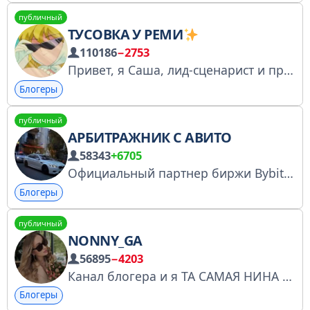
публичный
ТУСОВКА У РЕМИ
110186
−2753
Привет, я Саша, лид-сценарист и продюсер в геймдеве. Здесь бьюти, разговоры о жизни и работе
Блогеры
публичный
АРБИТРАЖНИК С АВИТО
58343
+6705
Официальный партнер биржи Bybit в
Блогеры
публичный
NONNY_GA
56895
−4203
Канал блогера и я ТА САМАЯ НИНА
Са
Блогеры