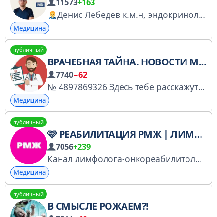
11573
+163
Денис Лебедев к.м.н, эндокринолог
Медицина
публичный
ВРАЧЕБНАЯ ТАЙНА. НОВОСТИ МЕДИЦИНЫ
7740
−62
№ 4897869326 Здесь тебе расскажут то, что ты не найдешь в другом месте По вопросам рекламы - @kami_vaL
Медицина
публичный
🩷 РЕАБИЛИТАЦИЯ РМЖ | ЛИМФОСТАЗ
7056
+239
Канал лимфолога-онкореабилитолога Дроздовой Юлии В. при поддержке РК тренера Гладковой Анны. Записаться на прием
Медицина
публичный
В СМЫСЛЕ РОЖАЕМ?!