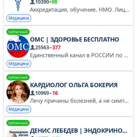
10390
+98
Аккредитация, обучение, НМО. Лицензия: Nº Л035-01213-63/00198760 Задать вопрос: https://t.me/medobucheniechat Оставить заявку: @Medobuchenie_RF_chat Телефон: 89178155050
Медицина
публичный
ОМС | ЗДОРОВЬЕ БЕСПЛАТНО
25563
−377
Единственный канал в РОССИИ по медицинскому страхованию. Регистрация в реестре РКН: https://gosuslugi.ru/snet/67ab637675b36e054ef9ddd7 Для связи: @mastramed
Медицина
публичный
КАРДИОЛОГ ОЛЬГА БОКЕРИЯ
10969
−16
Лечу причины болезней, а не симптомы. ВАЖНО
Медицина
публичный
ДЕНИС ЛЕБЕДЕВ | ЭНДОКРИНОЛОГИЯ MD.SCHOOL