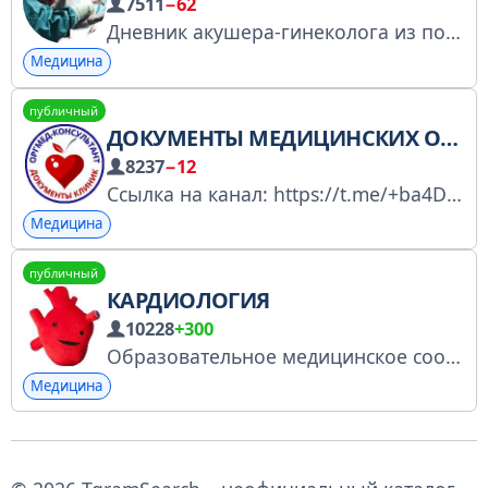
7511
−62
Дневник акушера-гинеколога из подмосковного перинатального центра. Чат канала: @chatrozhaem Задать вопрос: @vopros_akusheru_bot
Медицина
публичный
ДОКУМЕНТЫ МЕДИЦИНСКИХ ОРГАНИЗАЦИЙ
8237
−12
Ссылка на канал: https://t.me/+ba4Da6xJy3NmZDli У нас можно:
Медицина
публичный
КАРДИОЛОГИЯ
10228
+300
Образовательное медицинское сообщество. Мы ВКонтакте: https://vk.com/medmedicine https://vk.com/medobrazovanye Заказать рекламу: https://t.me/rek_web https://telega.in/c/cardyologia Теги: #медицина #болезни #кардиология #ангиология
Медицина