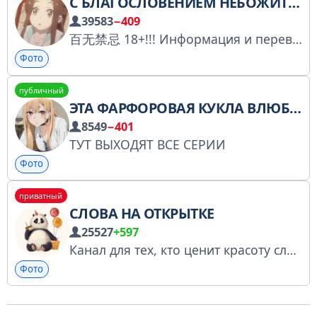
С БЛАГОСЛОВЕНИЕМ НЕБОЖИТЕЛЕЙ
39583
−409
百无禁忌 18+!!! Информация и переводы по новелле Мосян Тунсю "Благословение небожителей"
Фото
публичный
ЭТА ФАРФОРОВАЯ КУКЛА ВЛЮБИЛАСЬ
8549
−401
ТУТ ВЫХОДЯТ ВСЕ СЕРИИ
Фото
приватный
СЛОВА НА ОТКРЫТКЕ
25527
+597
Канал для тех, кто ценит красоту слов и открыток. Поздравления и тёплые пожелания для ваших родных и друзей! Ссылка для друзей: https://t.me/+lpnJCv6U_xw5MWVk По всем вопросам: @Dmitriy0304 Менеджер: @Spiral_Miya
Фото