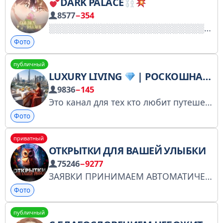
DARK PALACE
8577
−354
Фото
публичный
LUXURY LIVING
| РОСКОШНАЯ ЖИЗНЬ
9836
−145
Это канал для тех кто любит путешествовать по миру , красоту и роскошь . ЗАЯВКИ ПРИНИМАЮТСЯ МОМЕНТАЛЬНО ! По вопросам - @CapitanNemo28
Фото
приватный
ОТКРЫТКИ ДЛЯ ВАШЕЙ УЛЫБКИ
75246
−9277
ЗАЯВКИ ПРИНИМАЕМ АВТОМАТИЧЕСКИ Поделиться с друзьями: https://t.me/+3VTQwWGPg50yZjU0 Открытки для вашей улыбки созданы с теплом и душою. Реклама: @Rog_Ad По всем остальным вопросам: @Rogue_G Менеджер: @Spiral_Miya
Фото
публичный