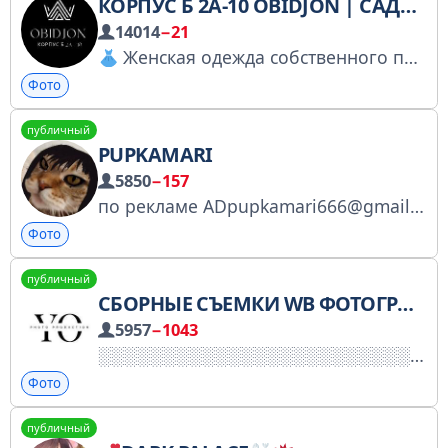
КОРПУС Б 2А-10 OBIDJON | САДОВОД
14014
−21
Женская одежда собственного пошива
Фото
публичный
PUPKAMARI
5850
−157
по рекламе ADpupkamari666@gmail.com @pupkamarishka66 соц.сети
Фото
публичный
СБОРНЫЕ СЪЕМКИ WB ФОТОГРАФИИ
5957
−1043
Фото
публичный